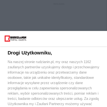
REKLAMA
Drogi Użytkowniku,
Na naszej stronie rudzianin.pl, my oraz naszych 1162
Wydawca mediów
lokalnych
zaufanych partnerów uzyskujemy dostęp i przechowujemy
informacje na urządzeniu oraz przetwarzamy dane
osobowe, takie jak unikalne identyfikatory, standardowe
informacje wysyłane przez urządzenie czy dane
przeglądania w celu zapewniania spersonalizowanych
reklam, wybór spersonalizowanych treści, pomiar reklam i
Nie zapomnij
treści, badanie odbiorców oraz ulepszanie usług. Za zgodą
zapoznać się z:
polityką prywatności
regulamin korzystania z portali
Użytkownika my i Zaufani Partnerzy możemy używać
Twoje
miasto
Skontaktuj się
z nami