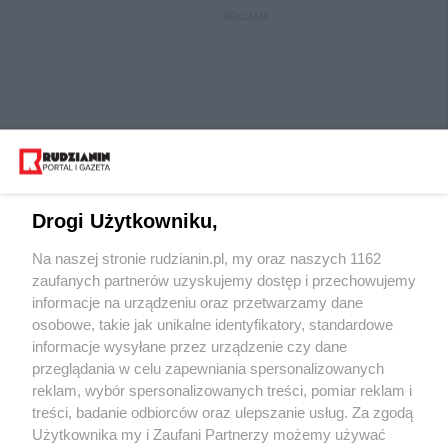
REKLAMA
Drogi Użytkowniku,
Na naszej stronie rudzianin.pl, my oraz naszych 1162
Wydawca mediów
lokalnych
zaufanych partnerów uzyskujemy dostęp i przechowujemy
informacje na urządzeniu oraz przetwarzamy dane
osobowe, takie jak unikalne identyfikatory, standardowe
informacje wysyłane przez urządzenie czy dane
przeglądania w celu zapewniania spersonalizowanych
reklam, wybór spersonalizowanych treści, pomiar reklam i
Nie zapomnij
treści, badanie odbiorców oraz ulepszanie usług. Za zgodą
zapoznać się z:
polityką prywatności
regulamin korzystania z portali
Użytkownika my i Zaufani Partnerzy możemy używać
Twoje
miasto
Skontaktuj się
z nami