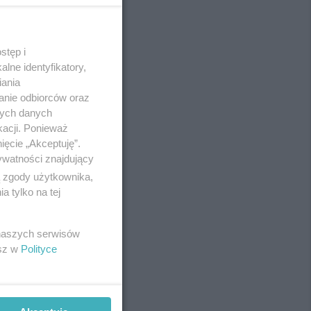
stęp i
REKLAMA
lne identyfikatory,
iania
anie odbiorców oraz
nych danych
kacji. Ponieważ
ięcie „Akceptuję”.
ywatności znajdujący
ą zgody użytkownika,
 tylko na tej
 naszych serwisów
esz w
Polityce