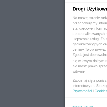
Drogi Użytkow
Na naszej stronie rud
REKLAMA
przechowujemy informa
standardowe informac
spersonalizowanych re
ulepszanie usług. Za
geolokalizacyjnych or
cenimy Twoją prywatno
Zgoda jest dobrowoln
się w lewym dolnym r
ale masz prawo sprzec
witrynie.
Zapoznaj się z poniż
internetowych. Szcze
Prywatności
i
Cookie