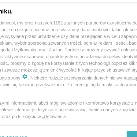
niku,
zianin.pl, my oraz naszych 1162 zaufanych partnerów uzyskujemy do
cje na urządzeniu oraz przetwarzamy dane osobowe, takie jak unika
je wysyłane przez urządzenie czy dane przeglądania w celu zapewn
klam, wybór spersonalizowanych treści, pomiar reklam i treści, bad
 zgodą Użytkownika my i Zaufani Partnerzy możemy używać dokład
az aktywnie skanować charakterystykę urządzenia do celów identyfi
ść, prosimy o zgodę na korzystanie z tych technologii poprzez klikn
a i zawsze możesz ją zmienić/wycofać klikając przycisk ustawień pr
ogu strony
. Niektóre rodzaje przetwarzania danych nie wymagaj
iwić się takiemu przetwarzaniu. Preferencje będą miały zastosowania
szymi informacjami, abyś mógł świadomie i komfortowo korzystać z
gółowe informacje dotyczące przetwarzania Twoich danych znajdzi
s
oraz po kliknięciu w „Ustawienia”.