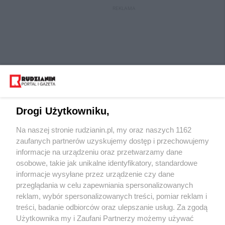
REKLAMA
Drogi Użytkowniku,
Na naszej stronie rudzianin.pl, my oraz naszych 1162
Wydawca mediów
lokalnych
zaufanych partnerów uzyskujemy dostęp i przechowujemy
informacje na urządzeniu oraz przetwarzamy dane
osobowe, takie jak unikalne identyfikatory, standardowe
informacje wysyłane przez urządzenie czy dane
przeglądania w celu zapewniania spersonalizowanych
reklam, wybór spersonalizowanych treści, pomiar reklam i
Nie zapomnij
treści, badanie odbiorców oraz ulepszanie usług. Za zgodą
zapoznać się z:
polityką prywatności
regulamin korzystania z portali
Użytkownika my i Zaufani Partnerzy możemy używać
Twoje
miasto
Skontaktuj się
z nami