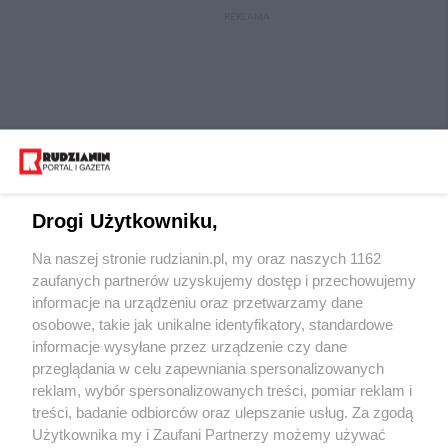
REKLAMA
Drogi Użytkowniku,
Na naszej stronie rudzianin.pl, my oraz naszych 1162
Wydawca mediów
lokalnych
zaufanych partnerów uzyskujemy dostęp i przechowujemy
informacje na urządzeniu oraz przetwarzamy dane
osobowe, takie jak unikalne identyfikatory, standardowe
informacje wysyłane przez urządzenie czy dane
przeglądania w celu zapewniania spersonalizowanych
reklam, wybór spersonalizowanych treści, pomiar reklam i
Nie zapomnij
treści, badanie odbiorców oraz ulepszanie usług. Za zgodą
zapoznać się z:
polityką prywatności
regulamin korzystania z portali
Użytkownika my i Zaufani Partnerzy możemy używać
Twoje
miasto
Skontaktuj się
z nami