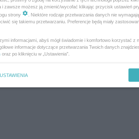
a i zawsze możesz ją zmienić/wycofać klikając przycisk ustawień pr
ogu strony
. Niektóre rodzaje przetwarzania danych nie wymagaj
iwić się takiemu przetwarzaniu. Preferencje będą miały zastosowania
szymi informacjami, abyś mógł świadomie i komfortowo korzystać z
gółowe informacje dotyczące przetwarzania Twoich danych znajdzi
s
oraz po kliknięciu w „Ustawienia”.
USTAWIENIA