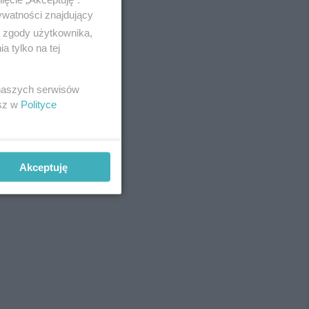
ywatności znajdujący
ą zgody użytkownika,
 tylko na tej
REKLAMA
 naszych serwisów
esz w
Polityce
Akceptuję