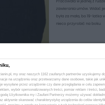
Pracowała w jednej z rudzk
zawierania umów. Widać je
była za mała, bo 19-latka
nieco przyrobić na boku.
niku,
zianin.pl, my oraz naszych 1162 zaufanych partnerów uzyskujemy do
cje na urządzeniu oraz przetwarzamy dane osobowe, takie jak unika
je wysyłane przez urządzenie czy dane przeglądania w celu zapewn
klam, wybór spersonalizowanych treści, pomiar reklam i treści, bad
 zgodą Użytkownika my i Zaufani Partnerzy możemy używać dokład
az aktywnie skanować charakterystykę urządzenia do celów identyfi
ść, prosimy o zgodę na korzystanie z tych technologii poprzez klikn