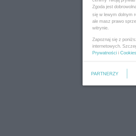
Zgoda jest dobrowoln
się w lewym dolnym r
ale masz prawo sprzec
witrynie.
REKLAMA
Zapoznaj się z poniż
internetowych. Szcze
Prywatności
i
Cookie
PARTNERZY