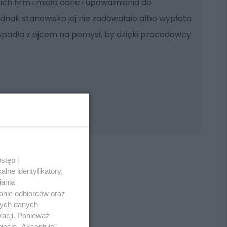
ich firm i miała dane i upoważnienia do
dnak stanowisko jej nie zadowalało albo wypłata
 wpadła z ojcem na pomysł, by dzięki pracodawcy
stęp i
lne identyfikatory,
iania
anie odbiorców oraz
REKLAMA
nych danych
kacji. Ponieważ
ięcie „Akceptuję”.