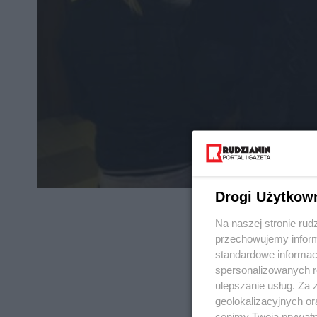
Drogi Użytkow
Na naszej stronie rud
przechowujemy informa
standardowe informac
spersonalizowanych re
REKLAMA
ulepszanie usług. Za
geolokalizacyjnych or
cenimy Twoją prywatno