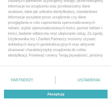
zaufanych partnerów uzyskujemy dostęp i przechowujemy
Tarnowskie Góry
Redakcja
informacje na urządzeniu oraz przetwarzamy dane
Ruda Śląska
Newsletter
Świętochłowice
Reklama
osobowe, takie jak unikalne identyfikatory, standardowe
Tychy
informacje wysyłane przez urządzenie czy dane
Bytom
Katowice
przeglądania w celu zapewniania spersonalizowanych
Gliwice
reklam, wybór spersonalizowanych treści, pomiar reklam i
Zabrze
treści, badanie odbiorców oraz ulepszanie usług. Za zgodą
Zagłębie
Użytkownika my i Zaufani Partnerzy możemy używać
dokładnych danych geolokalizacyjnych oraz aktywnie
skanować charakterystykę urządzenia do celów
identyfikacji. Ponieważ cenimy Twoją prywatność, prosimy
o zgodę na korzystanie z tych technologii poprzez
kliknięcie „Akceptuję”. Zgoda jest dobrowolna i zawsze
możesz ją zmienić/wycofać klikając przycisk ustawień
prywatności znajdujący się w lewym dolnym rogu strony
PARTNERZY
USTAWIENIA
. Niektóre rodzaje przetwarzania danych nie wymagają
zgody użytkownika, ale masz prawo sprzeciwić się
Akceptuję
takiemu przetwarzaniu. Preferencje będą miały
zastosowania tylko na tej witrynie.
Zapoznaj się z poniższymi informacjami, abyś mógł