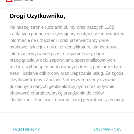
Drogi Użytkowniku,
Na naszej stronie rudzianin.pl, my oraz naszych 1162
Wydawca mediów
lokalnych
zaufanych partnerów uzyskujemy dostęp i przechowujemy
informacje na urządzeniu oraz przetwarzamy dane
osobowe, takie jak unikalne identyfikatory, standardowe
informacje wysyłane przez urządzenie czy dane
przeglądania w celu zapewniania spersonalizowanych
reklam, wybór spersonalizowanych treści, pomiar reklam i
Nie zapomnij
treści, badanie odbiorców oraz ulepszanie usług. Za zgodą
zapoznać się z:
polityką prywatności
regulamin korzystania z portali
Użytkownika my i Zaufani Partnerzy możemy używać
Twoje
miasto
Skontaktuj się
z nami
dokładnych danych geolokalizacyjnych oraz aktywnie
Piekary Śląskie
Kontakt
skanować charakterystykę urządzenia do celów
Chorzów
Wydawca
identyfikacji. Ponieważ cenimy Twoją prywatność, prosimy
Tarnowskie Góry
Redakcja
Ruda Śląska
Newsletter
o zgodę na korzystanie z tych technologii poprzez
Świętochłowice
Reklama
kliknięcie „Akceptuję”. Zgoda jest dobrowolna i zawsze
Tychy
możesz ją zmienić/wycofać klikając przycisk ustawień
Bytom
Katowice
prywatności znajdujący się w lewym dolnym rogu strony
PARTNERZY
USTAWIENIA
Gliwice
. Niektóre rodzaje przetwarzania danych nie wymagają