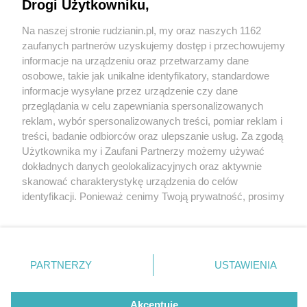
Drogi Użytkowniku,
Na naszej stronie rudzianin.pl, my oraz naszych 1162
Wydawca mediów
lokalnych
zaufanych partnerów uzyskujemy dostęp i przechowujemy
informacje na urządzeniu oraz przetwarzamy dane
osobowe, takie jak unikalne identyfikatory, standardowe
informacje wysyłane przez urządzenie czy dane
przeglądania w celu zapewniania spersonalizowanych
1 / 0
reklam, wybór spersonalizowanych treści, pomiar reklam i
Nie zapomnij
treści, badanie odbiorców oraz ulepszanie usług. Za zgodą
zapoznać się z:
polityką prywatności
regulamin korzystania z portali
Użytkownika my i Zaufani Partnerzy możemy używać
Twoje
miasto
Skontakuj się
z nami
dokładnych danych geolokalizacyjnych oraz aktywnie
Piekary Śląskie
Kontakt
skanować charakterystykę urządzenia do celów
Chorzów
Wydawca
identyfikacji. Ponieważ cenimy Twoją prywatność, prosimy
Tarnowskie Góry
Redakcja
Ruda Śląska
Newsletter
o zgodę na korzystanie z tych technologii poprzez
Świętochłowice
Reklama
kliknięcie „Akceptuję”. Zgoda jest dobrowolna i zawsze
Tychy
możesz ją zmienić/wycofać klikając przycisk ustawień
Bytom
Katowice
prywatności znajdujący się w lewym dolnym rogu strony
REKLAMA
PARTNERZY
USTAWIENIA
Gliwice
. Niektóre rodzaje przetwarzania danych nie wymagają
Zabrze
Zagłębie
zgody użytkownika, ale masz prawo sprzeciwić się
takiemu przetwarzaniu. Preferencje będą miały
Akceptuję