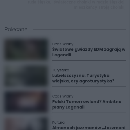
ruda śląska,
świąteczne choinki w rudzie śląskiej,
mieszkańcy stroją choinki,
Polecane
Czas Wolny
Światowe gwiazdy EDM zagrają w
Legendii
Turystyka
Lubelszczyzna. Turystyka
wiejska, czy agroturystyka?
Czas Wolny
Polski Tomorrowland? Ambitne
plany Legendii
Kultura
Almanach jazzmanów „Jazzmani