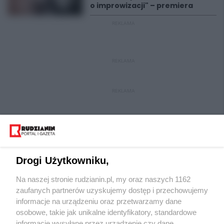
o improwizacji" – premiera
REKLAMA
REKLAMA
REKLAMA
Drogi Użytkowniku,
Na naszej stronie rudzianin.pl, my oraz naszych 1162
Wydawca mediów
lokalnych
zaufanych partnerów uzyskujemy dostęp i przechowujemy
informacje na urządzeniu oraz przetwarzamy dane
osobowe, takie jak unikalne identyfikatory, standardowe
informacje wysyłane przez urządzenie czy dane