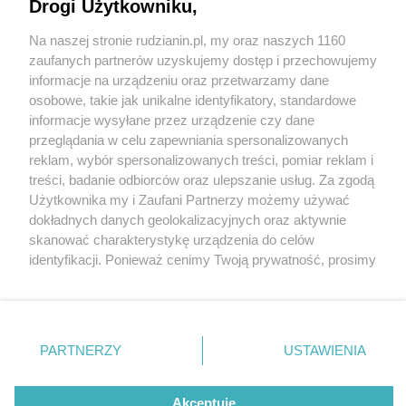
Śląskiej [FOTORELACJA]
Drogi Użytkowniku,
Na naszej stronie rudzianin.pl, my oraz naszych 1160
Wydawca mediów
lokalnych
zaufanych partnerów uzyskujemy dostęp i przechowujemy
informacje na urządzeniu oraz przetwarzamy dane
osobowe, takie jak unikalne identyfikatory, standardowe
informacje wysyłane przez urządzenie czy dane
przeglądania w celu zapewniania spersonalizowanych
4 / 18
reklam, wybór spersonalizowanych treści, pomiar reklam i
Nie zapomnij
treści, badanie odbiorców oraz ulepszanie usług. Za zgodą
Kino letnie2
zapoznać się z:
polityką prywatności
regulamin korzystania z portali
Użytkownika my i Zaufani Partnerzy możemy używać
Twoje
miasto
Skontakuj się
z nami
dokładnych danych geolokalizacyjnych oraz aktywnie
Piekary Śląskie
Kontakt
skanować charakterystykę urządzenia do celów
Chorzów
Wydawca
identyfikacji. Ponieważ cenimy Twoją prywatność, prosimy
Tarnowskie Góry
Redakcja
Ruda Śląska
Newsletter
o zgodę na korzystanie z tych technologii poprzez
Świętochłowice
Reklama
kliknięcie „Akceptuję”. Zgoda jest dobrowolna i zawsze
Tychy
możesz ją zmienić/wycofać klikając przycisk ustawień
Bytom
Katowice
prywatności znajdujący się w lewym dolnym rogu strony
REKLAMA
PARTNERZY
USTAWIENIA
Gliwice
. Niektóre rodzaje przetwarzania danych nie wymagają
Zabrze
Zagłębie
zgody użytkownika, ale masz prawo sprzeciwić się
takiemu przetwarzaniu. Preferencje będą miały
Akceptuję