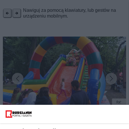
REKLAMA
Nawiguj za pomocą klawiatury, lub gestów na
urządzeniu mobilnym.
fot:
Sukces letniego kina w Parku Kozioła w Rudzie