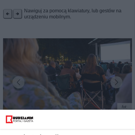
REKLAMA
Nawiguj za pomocą klawiatury, lub gestów na
urządzeniu mobilnym.
fot:
Sukces letniego kina w Parku Kozioła w Rudzie