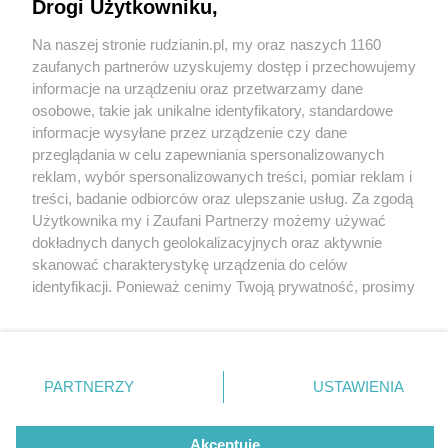
Śląskiej [FOTORELACJA]
Drogi Użytkowniku,
Na naszej stronie rudzianin.pl, my oraz naszych 1160
Wydawca mediów
lokalnych
zaufanych partnerów uzyskujemy dostęp i przechowujemy
informacje na urządzeniu oraz przetwarzamy dane
osobowe, takie jak unikalne identyfikatory, standardowe
informacje wysyłane przez urządzenie czy dane
przeglądania w celu zapewniania spersonalizowanych
2 / 18
reklam, wybór spersonalizowanych treści, pomiar reklam i
Nie zapomnij
treści, badanie odbiorców oraz ulepszanie usług. Za zgodą
Kino letnie9
zapoznać się z:
polityką prywatności
regulamin korzystania z portali
Użytkownika my i Zaufani Partnerzy możemy używać
Twoje
miasto
Skontakuj się
z nami
dokładnych danych geolokalizacyjnych oraz aktywnie
Piekary Śląskie
Kontakt
skanować charakterystykę urządzenia do celów
Chorzów
Wydawca
identyfikacji. Ponieważ cenimy Twoją prywatność, prosimy
Tarnowskie Góry
Redakcja
Ruda Śląska
Newsletter
o zgodę na korzystanie z tych technologii poprzez
Świętochłowice
Reklama
kliknięcie „Akceptuję”. Zgoda jest dobrowolna i zawsze
Tychy
możesz ją zmienić/wycofać klikając przycisk ustawień
Bytom
Katowice
prywatności znajdujący się w lewym dolnym rogu strony
REKLAMA
PARTNERZY
USTAWIENIA
Gliwice
. Niektóre rodzaje przetwarzania danych nie wymagają
Zabrze
Zagłębie
zgody użytkownika, ale masz prawo sprzeciwić się
takiemu przetwarzaniu. Preferencje będą miały
Akceptuję