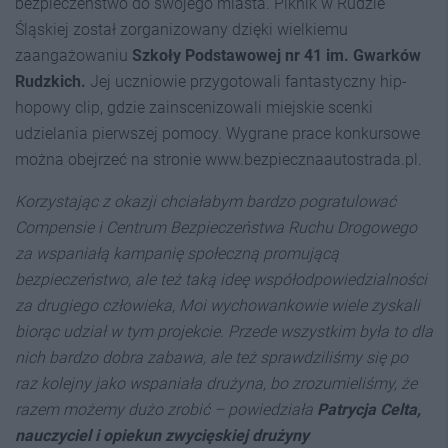
bezpieczeństwo do swojego miasta. Piknik w Rudzie
Śląskiej został zorganizowany dzięki wielkiemu
zaangażowaniu
Szkoły Podstawowej nr 41 im. Gwarków
Rudzkich.
Jej uczniowie przygotowali fantastyczny hip-
hopowy clip, gdzie zainscenizowali miejskie scenki
udzielania pierwszej pomocy. Wygrane prace konkursowe
można obejrzeć na stronie www.bezpiecznaautostrada.pl.
Korzystając z okazji chciałabym bardzo pogratulować
Compensie i Centrum Bezpieczeństwa Ruchu Drogowego
za wspaniałą kampanię społeczną promującą
bezpieczeństwo, ale też taką ideę współodpowiedzialności
za drugiego człowieka, Moi wychowankowie wiele zyskali
biorąc udział w tym projekcie. Przede wszystkim była to dla
nich bardzo dobra zabawa, ale też sprawdziliśmy się po
raz kolejny jako wspaniała drużyna, bo zrozumieliśmy, że
razem możemy dużo zrobić – powiedziała
Patrycja Celta,
nauczyciel i opiekun zwycięskiej drużyny