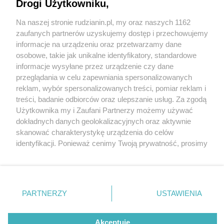
Drogi Użytkowniku,
Na naszej stronie rudzianin.pl, my oraz naszych 1162
Wydawca mediów
lokalnych
zaufanych partnerów uzyskujemy dostęp i przechowujemy
informacje na urządzeniu oraz przetwarzamy dane
osobowe, takie jak unikalne identyfikatory, standardowe
informacje wysyłane przez urządzenie czy dane
przeglądania w celu zapewniania spersonalizowanych
1 / 0
reklam, wybór spersonalizowanych treści, pomiar reklam i
Nie zapomnij
treści, badanie odbiorców oraz ulepszanie usług. Za zgodą
zapoznać się z:
polityką prywatności
regulamin korzystania z portali
Użytkownika my i Zaufani Partnerzy możemy używać
Twoje
miasto
Skontakuj się
z nami
dokładnych danych geolokalizacyjnych oraz aktywnie
Piekary Śląskie
Kontakt
skanować charakterystykę urządzenia do celów
Chorzów
Wydawca
identyfikacji. Ponieważ cenimy Twoją prywatność, prosimy
Tarnowskie Góry
Redakcja
Ruda Śląska
Newsletter
o zgodę na korzystanie z tych technologii poprzez
Świętochłowice
Reklama
kliknięcie „Akceptuję”. Zgoda jest dobrowolna i zawsze
Tychy
możesz ją zmienić/wycofać klikając przycisk ustawień
Bytom
Katowice
prywatności znajdujący się w lewym dolnym rogu strony
REKLAMA
PARTNERZY
USTAWIENIA
Gliwice
. Niektóre rodzaje przetwarzania danych nie wymagają
Zabrze
Zagłębie
zgody użytkownika, ale masz prawo sprzeciwić się
takiemu przetwarzaniu. Preferencje będą miały
Akceptuję