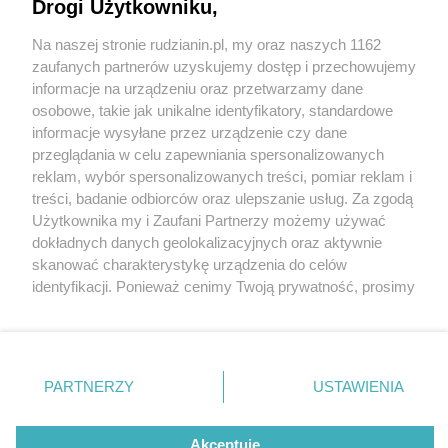
Drogi Użytkowniku,
Na naszej stronie rudzianin.pl, my oraz naszych 1162
Wydawca mediów
lokalnych
zaufanych partnerów uzyskujemy dostęp i przechowujemy
informacje na urządzeniu oraz przetwarzamy dane
osobowe, takie jak unikalne identyfikatory, standardowe
informacje wysyłane przez urządzenie czy dane
przeglądania w celu zapewniania spersonalizowanych
3 / 0
reklam, wybór spersonalizowanych treści, pomiar reklam i
Nie zapomnij
treści, badanie odbiorców oraz ulepszanie usług. Za zgodą
zapoznać się z:
polityką prywatności
regulamin korzystania z portali
Użytkownika my i Zaufani Partnerzy możemy używać
Twoje
miasto
Skontakuj się
z nami
dokładnych danych geolokalizacyjnych oraz aktywnie
Piekary Śląskie
Kontakt
skanować charakterystykę urządzenia do celów
Chorzów
Wydawca
identyfikacji. Ponieważ cenimy Twoją prywatność, prosimy
Tarnowskie Góry
Redakcja
Ruda Śląska
Newsletter
o zgodę na korzystanie z tych technologii poprzez
Świętochłowice
Reklama
kliknięcie „Akceptuję”. Zgoda jest dobrowolna i zawsze
Tychy
możesz ją zmienić/wycofać klikając przycisk ustawień
Bytom
Katowice
prywatności znajdujący się w lewym dolnym rogu strony
REKLAMA
PARTNERZY
USTAWIENIA
Gliwice
. Niektóre rodzaje przetwarzania danych nie wymagają
Zabrze
Zagłębie
zgody użytkownika, ale masz prawo sprzeciwić się
takiemu przetwarzaniu. Preferencje będą miały
Akceptuję