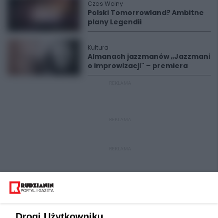
Czas Wolny
Polski Tomorrowland? Ambitne
plany Legendii
Kultura
Almanach jazzmanów „Jazzmani
o improwizacji" – premiera
REKLAMA
REKLAMA
REKLAMA
Drogi Użytkowniku,