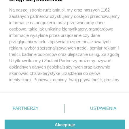
Na naszej stronie rudzianin.pl, my oraz naszych 1162
Wydawca mediów
lokalnych
zaufanych partnerów uzyskujemy dostęp i przechowujemy
informacje na urządzeniu oraz przetwarzamy dane
osobowe, takie jak unikalne identyfikatory, standardowe
informacje wysyłane przez urządzenie czy dane
przeglądania w celu zapewniania spersonalizowanych
reklam, wybór spersonalizowanych treści, pomiar reklam i
Nie zapomnij
treści, badanie odbiorców oraz ulepszanie usług. Za zgodą
zapoznać się z:
polityką prywatności
regulamin korzystania z portali
Użytkownika my i Zaufani Partnerzy możemy używać
Twoje
miasto
Skontakuj się
z nami
dokładnych danych geolokalizacyjnych oraz aktywnie
Piekary Śląskie
Kontakt
skanować charakterystykę urządzenia do celów
Chorzów
Wydawca
identyfikacji. Ponieważ cenimy Twoją prywatność, prosimy
Tarnowskie Góry
Redakcja
Ruda Śląska
Newsletter
o zgodę na korzystanie z tych technologii poprzez
Świętochłowice
Reklama
kliknięcie „Akceptuję”. Zgoda jest dobrowolna i zawsze
Tychy
możesz ją zmienić/wycofać klikając przycisk ustawień
Bytom
Katowice
prywatności znajdujący się w lewym dolnym rogu strony
PARTNERZY
USTAWIENIA
Gliwice
. Niektóre rodzaje przetwarzania danych nie wymagają
Zabrze
Zagłębie
zgody użytkownika, ale masz prawo sprzeciwić się
Akceptuję
takiemu przetwarzaniu. Preferencje będą miały