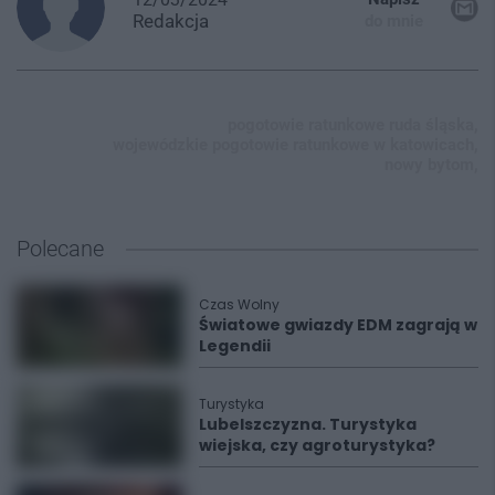
Redakcja
do mnie
pogotowie ratunkowe ruda śląska,
wojewódzkie pogotowie ratunkowe w katowicach,
nowy bytom,
Polecane
Czas Wolny
Światowe gwiazdy EDM zagrają w
Legendii
Turystyka
Lubelszczyzna. Turystyka
wiejska, czy agroturystyka?