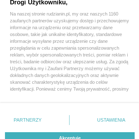
Dawne "Pod kasztanami" - to dziś Trattoria Corno
Drogi Użytkowniku,
d'Oro. Można się poczuć jak na wakacjach w Italii
Na naszej stronie rudzianin.pl, my oraz naszych 1160
Wydawca mediów
lokalnych
zaufanych partnerów uzyskujemy dostęp i przechowujemy
informacje na urządzeniu oraz przetwarzamy dane
osobowe, takie jak unikalne identyfikatory, standardowe
informacje wysyłane przez urządzenie czy dane
przeglądania w celu zapewniania spersonalizowanych
3 / 7
reklam, wybór spersonalizowanych treści, pomiar reklam i
Trattoria corno doro
Nie zapomnij
treści, badanie odbiorców oraz ulepszanie usług. Za zgodą
zapoznać się z:
polityką prywatności
regulamin korzystania z portali
Użytkownika my i Zaufani Partnerzy możemy używać
Twoje
miasto
Skontakuj się
z nami
bielszowice14
dokładnych danych geolokalizacyjnych oraz aktywnie
Piekary Śląskie
Kontakt
skanować charakterystykę urządzenia do celów
Chorzów
Wydawca
identyfikacji. Ponieważ cenimy Twoją prywatność, prosimy
Tarnowskie Góry
Redakcja
Ruda Śląska
Newsletter
o zgodę na korzystanie z tych technologii poprzez
Świętochłowice
Reklama
kliknięcie „Akceptuję”. Zgoda jest dobrowolna i zawsze
Tychy
możesz ją zmienić/wycofać klikając przycisk ustawień
Bytom
Katowice
prywatności znajdujący się w lewym dolnym rogu strony
REKLAMA
PARTNERZY
USTAWIENIA
Gliwice
. Niektóre rodzaje przetwarzania danych nie wymagają
Zabrze
Zagłębie
zgody użytkownika, ale masz prawo sprzeciwić się
takiemu przetwarzaniu. Preferencje będą miały
Akceptuję