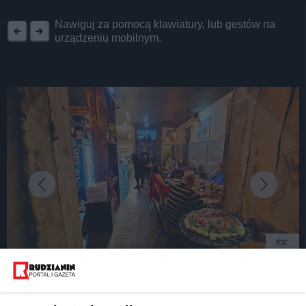
REKLAMA
Nawiguj za pomocą klawiatury, lub gestów na
urządzeniu mobilnym.
fot:
Śródziemnomorski klimat w Bielszowicach.