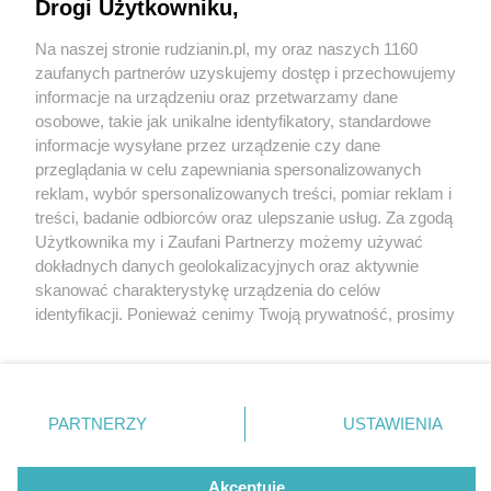
Dlaczego nie!
Drogi Użytkowniku,
Na naszej stronie rudzianin.pl, my oraz naszych 1160
Wydawca mediów
lokalnych
zaufanych partnerów uzyskujemy dostęp i przechowujemy
informacje na urządzeniu oraz przetwarzamy dane
osobowe, takie jak unikalne identyfikatory, standardowe
informacje wysyłane przez urządzenie czy dane
przeglądania w celu zapewniania spersonalizowanych
7 / 8
reklam, wybór spersonalizowanych treści, pomiar reklam i
Nie zapomnij
treści, badanie odbiorców oraz ulepszanie usług. Za zgodą
Restauracja Spichlerz 3
zapoznać się z:
polityką prywatności
regulamin korzystania z portali
Użytkownika my i Zaufani Partnerzy możemy używać
Twoje
miasto
Skontakuj się
z nami
dokładnych danych geolokalizacyjnych oraz aktywnie
Piekary Śląskie
Kontakt
skanować charakterystykę urządzenia do celów
Chorzów
Wydawca
identyfikacji. Ponieważ cenimy Twoją prywatność, prosimy
Tarnowskie Góry
Redakcja
Ruda Śląska
Newsletter
o zgodę na korzystanie z tych technologii poprzez
Świętochłowice
Reklama
kliknięcie „Akceptuję”. Zgoda jest dobrowolna i zawsze
Tychy
możesz ją zmienić/wycofać klikając przycisk ustawień
Bytom
Katowice
prywatności znajdujący się w lewym dolnym rogu strony
REKLAMA
PARTNERZY
USTAWIENIA
Gliwice
. Niektóre rodzaje przetwarzania danych nie wymagają
Zabrze
Zagłębie
zgody użytkownika, ale masz prawo sprzeciwić się
takiemu przetwarzaniu. Preferencje będą miały
Akceptuję