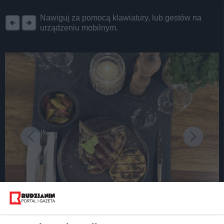
REKLAMA
Nawiguj za pomocą klawiatury, lub gestów na
urządzeniu mobilnym.
fot:
Średniowieczna uczta w Spichlerzu Gliwice?