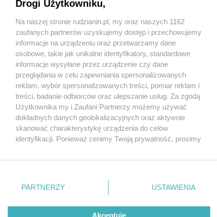
Drogi Użytkowniku,
Na naszej stronie rudzianin.pl, my oraz naszych 1162
Wydawca mediów
lokalnych
zaufanych partnerów uzyskujemy dostęp i przechowujemy
informacje na urządzeniu oraz przetwarzamy dane
osobowe, takie jak unikalne identyfikatory, standardowe
informacje wysyłane przez urządzenie czy dane
przeglądania w celu zapewniania spersonalizowanych
1 / 0
reklam, wybór spersonalizowanych treści, pomiar reklam i
Nie zapomnij
treści, badanie odbiorców oraz ulepszanie usług. Za zgodą
zapoznać się z:
polityką prywatności
regulamin korzystania z portali
Użytkownika my i Zaufani Partnerzy możemy używać
Twoje
miasto
Skontakuj się
z nami
dokładnych danych geolokalizacyjnych oraz aktywnie
Piekary Śląskie
Kontakt
skanować charakterystykę urządzenia do celów
Chorzów
Wydawca
identyfikacji. Ponieważ cenimy Twoją prywatność, prosimy
Tarnowskie Góry
Redakcja
Ruda Śląska
Newsletter
o zgodę na korzystanie z tych technologii poprzez
Świętochłowice
Reklama
kliknięcie „Akceptuję”. Zgoda jest dobrowolna i zawsze
Tychy
możesz ją zmienić/wycofać klikając przycisk ustawień
Bytom
Katowice
prywatności znajdujący się w lewym dolnym rogu strony
REKLAMA
PARTNERZY
USTAWIENIA
Gliwice
. Niektóre rodzaje przetwarzania danych nie wymagają
Zabrze
Zagłębie
zgody użytkownika, ale masz prawo sprzeciwić się
takiemu przetwarzaniu. Preferencje będą miały
Akceptuję