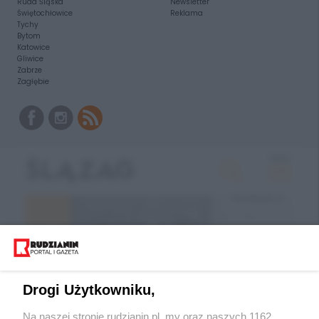
Ruda Śląska
Newsletter
Świętochłowice
Reklama
Tychy
Bytom
Katowice
Gliwice
Zabrze
Zagłębie
Drogi Użytkowniku,
Na naszej stronie rudzianin.pl, my oraz naszych 1162