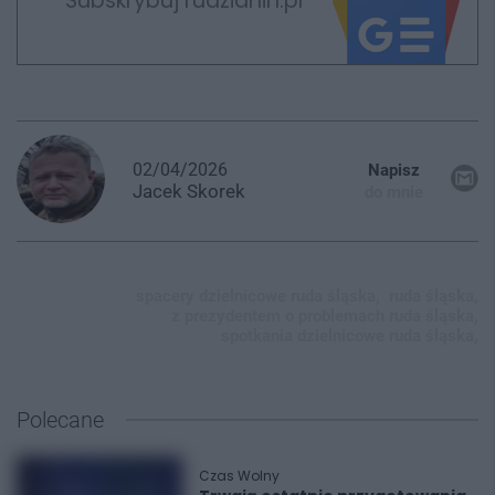
Subskrybuj rudzianin.pl
02/04/2026
Napisz
Jacek
Skorek
do mnie
spacery dzielnicowe ruda śląska,
ruda śląska,
z prezydentem o problemach ruda śląska,
spotkania dzielnicowe ruda śląska,
Polecane
Czas Wolny