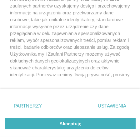
zaufanych partnerów uzyskujemy dostęp i przechowujemy
informacje na urządzeniu oraz przetwarzamy dane
Wróć do strony głównej
osobowe, takie jak unikalne identyfikatory, standardowe
informacje wysyłane przez urządzenie czy dane
ślązag.pl
przeglądania w celu zapewniania spersonalizowanych
reklam, wybór spersonalizowanych treści, pomiar reklam i
treści, badanie odbiorców oraz ulepszanie usług. Za zgodą
0
%
Użytkownika my i Zaufani Partnerzy możemy używać
dokładnych danych geolokalizacyjnych oraz aktywnie
skanować charakterystykę urządzenia do celów
identyfikacji. Ponieważ cenimy Twoją prywatność, prosimy
o zgodę na korzystanie z tych technologii poprzez
kliknięcie „Akceptuję”. Zgoda jest dobrowolna i zawsze
możesz ją zmienić/wycofać klikając przycisk ustawień
prywatności znajdujący się w lewym dolnym rogu strony
PARTNERZY
USTAWIENIA
. Niektóre rodzaje przetwarzania danych nie wymagają
zgody użytkownika, ale masz prawo sprzeciwić się
Akceptuję
takiemu przetwarzaniu. Preferencje będą miały
zastosowania tylko na tej witrynie.