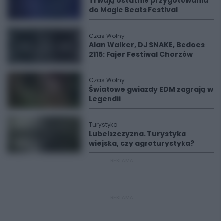
Trwają ostatnie przygotowania
do Magic Beats Festival
Czas Wolny
Alan Walker, DJ SNAKE, Bedoes
2115: Fajer Festiwal Chorzów
Czas Wolny
Światowe gwiazdy EDM zagrają w
Legendii
Turystyka
Lubelszczyzna. Turystyka
wiejska, czy agroturystyka?
REKLAMA
REKLAMA