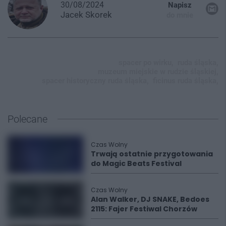
30/08/2024
Napisz
Jacek
Skorek
do mnie
spacer po wirku,
ruda śląska,
muzeum miejskie w rudzie śląskiej,
spacer historyczny ruda śląska,
ficinus ruda śląska,
Polecane
Czas Wolny
Trwają ostatnie przygotowania
do Magic Beats Festival
Czas Wolny
Alan Walker, DJ SNAKE, Bedoes
2115: Fajer Festiwal Chorzów