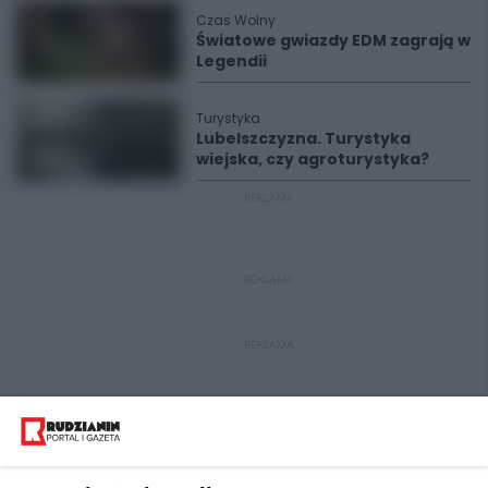
Czas Wolny
Światowe gwiazdy EDM zagrają w
Legendii
Turystyka
Lubelszczyzna. Turystyka
wiejska, czy agroturystyka?
REKLAMA
REKLAMA
REKLAMA