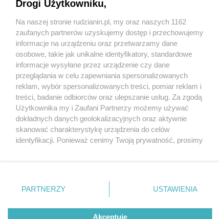
Drogi Użytkowniku,
Na naszej stronie rudzianin.pl, my oraz naszych 1162
Wydawca mediów
lokalnych
zaufanych partnerów uzyskujemy dostęp i przechowujemy
informacje na urządzeniu oraz przetwarzamy dane
osobowe, takie jak unikalne identyfikatory, standardowe
informacje wysyłane przez urządzenie czy dane
przeglądania w celu zapewniania spersonalizowanych
reklam, wybór spersonalizowanych treści, pomiar reklam i
Nie zapomnij
treści, badanie odbiorców oraz ulepszanie usług. Za zgodą
zapoznać się z:
polityką prywatności
regulamin korzystania z portali
Użytkownika my i Zaufani Partnerzy możemy używać
Twoje
miasto
Skontakuj się
z nami
dokładnych danych geolokalizacyjnych oraz aktywnie
Piekary Śląskie
Kontakt
skanować charakterystykę urządzenia do celów
Chorzów
Wydawca
identyfikacji. Ponieważ cenimy Twoją prywatność, prosimy
Tarnowskie Góry
Redakcja
Ruda Śląska
Newsletter
o zgodę na korzystanie z tych technologii poprzez
Świętochłowice
Reklama
kliknięcie „Akceptuję”. Zgoda jest dobrowolna i zawsze
Tychy
możesz ją zmienić/wycofać klikając przycisk ustawień
Bytom
Katowice
prywatności znajdujący się w lewym dolnym rogu strony
PARTNERZY
USTAWIENIA
Gliwice
. Niektóre rodzaje przetwarzania danych nie wymagają
Zabrze
Zagłębie
zgody użytkownika, ale masz prawo sprzeciwić się
Akceptuję
takiemu przetwarzaniu. Preferencje będą miały