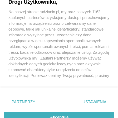
Drogi Użytkowniku,
Na naszej stronie rudzianin.pl, my oraz naszych 1162
Wydawca mediów
lokalnych
zaufanych partnerów uzyskujemy dostęp i przechowujemy
informacje na urządzeniu oraz przetwarzamy dane
osobowe, takie jak unikalne identyfikatory, standardowe
informacje wysyłane przez urządzenie czy dane
przeglądania w celu zapewniania spersonalizowanych
4 / 0
reklam, wybór spersonalizowanych treści, pomiar reklam i
Nie zapomnij
treści, badanie odbiorców oraz ulepszanie usług. Za zgodą
zapoznać się z:
polityką prywatności
regulamin korzystania z portali
Użytkownika my i Zaufani Partnerzy możemy używać
Twoje
miasto
Skontakuj się
z nami
dokładnych danych geolokalizacyjnych oraz aktywnie
Piekary Śląskie
Kontakt
skanować charakterystykę urządzenia do celów
Chorzów
Wydawca
identyfikacji. Ponieważ cenimy Twoją prywatność, prosimy
Tarnowskie Góry
Redakcja
Ruda Śląska
Newsletter
o zgodę na korzystanie z tych technologii poprzez
Świętochłowice
Reklama
kliknięcie „Akceptuję”. Zgoda jest dobrowolna i zawsze
Tychy
możesz ją zmienić/wycofać klikając przycisk ustawień
Bytom
Katowice
prywatności znajdujący się w lewym dolnym rogu strony
REKLAMA
PARTNERZY
USTAWIENIA
Gliwice
. Niektóre rodzaje przetwarzania danych nie wymagają
Zabrze
Zagłębie
zgody użytkownika, ale masz prawo sprzeciwić się
takiemu przetwarzaniu. Preferencje będą miały
Akceptuję