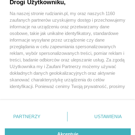
Drogi Użytkowniku,
Na naszej stronie rudzianin.pl, my oraz naszych 1160
Wydawca mediów
lokalnych
zaufanych partnerów uzyskujemy dostęp i przechowujemy
informacje na urządzeniu oraz przetwarzamy dane
osobowe, takie jak unikalne identyfikatory, standardowe
informacje wysyłane przez urządzenie czy dane
przeglądania w celu zapewniania spersonalizowanych
2 / 0
reklam, wybór spersonalizowanych treści, pomiar reklam i
Nie zapomnij
treści, badanie odbiorców oraz ulepszanie usług. Za zgodą
zapoznać się z:
polityką prywatności
regulamin korzystania z portali
Użytkownika my i Zaufani Partnerzy możemy używać
Twoje
miasto
Skontakuj się
z nami
dokładnych danych geolokalizacyjnych oraz aktywnie
Piekary Śląskie
Kontakt
skanować charakterystykę urządzenia do celów
Chorzów
Wydawca
identyfikacji. Ponieważ cenimy Twoją prywatność, prosimy
Tarnowskie Góry
Redakcja
Ruda Śląska
Newsletter
o zgodę na korzystanie z tych technologii poprzez
Świętochłowice
Reklama
kliknięcie „Akceptuję”. Zgoda jest dobrowolna i zawsze
Tychy
możesz ją zmienić/wycofać klikając przycisk ustawień
Bytom
Katowice
prywatności znajdujący się w lewym dolnym rogu strony
REKLAMA
PARTNERZY
USTAWIENIA
Gliwice
. Niektóre rodzaje przetwarzania danych nie wymagają
Zabrze
Zagłębie
zgody użytkownika, ale masz prawo sprzeciwić się
takiemu przetwarzaniu. Preferencje będą miały
Akceptuję