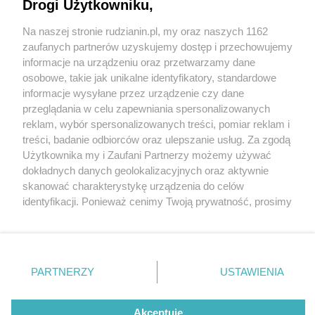
Drogi Użytkowniku,
Na naszej stronie rudzianin.pl, my oraz naszych 1162
Wydawca mediów
lokalnych
zaufanych partnerów uzyskujemy dostęp i przechowujemy
informacje na urządzeniu oraz przetwarzamy dane
osobowe, takie jak unikalne identyfikatory, standardowe
informacje wysyłane przez urządzenie czy dane
przeglądania w celu zapewniania spersonalizowanych
3 / 0
reklam, wybór spersonalizowanych treści, pomiar reklam i
Nie zapomnij
treści, badanie odbiorców oraz ulepszanie usług. Za zgodą
zapoznać się z:
polityką prywatności
regulamin korzystania z portali
Użytkownika my i Zaufani Partnerzy możemy używać
Twoje
miasto
Skontakuj się
z nami
dokładnych danych geolokalizacyjnych oraz aktywnie
Piekary Śląskie
Kontakt
skanować charakterystykę urządzenia do celów
Chorzów
Wydawca
identyfikacji. Ponieważ cenimy Twoją prywatność, prosimy
Tarnowskie Góry
Redakcja
Ruda Śląska
Newsletter
o zgodę na korzystanie z tych technologii poprzez
Świętochłowice
Reklama
kliknięcie „Akceptuję”. Zgoda jest dobrowolna i zawsze
Tychy
możesz ją zmienić/wycofać klikając przycisk ustawień
Bytom
Katowice
prywatności znajdujący się w lewym dolnym rogu strony
REKLAMA
PARTNERZY
USTAWIENIA
Gliwice
. Niektóre rodzaje przetwarzania danych nie wymagają
Zabrze
Zagłębie
zgody użytkownika, ale masz prawo sprzeciwić się
takiemu przetwarzaniu. Preferencje będą miały
Akceptuję