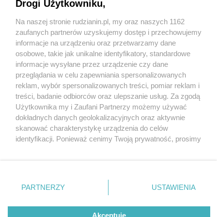
Drogi Użytkowniku,
Na naszej stronie rudzianin.pl, my oraz naszych 1162
Wydawca mediów
lokalnych
zaufanych partnerów uzyskujemy dostęp i przechowujemy
informacje na urządzeniu oraz przetwarzamy dane
osobowe, takie jak unikalne identyfikatory, standardowe
informacje wysyłane przez urządzenie czy dane
przeglądania w celu zapewniania spersonalizowanych
6 / 0
reklam, wybór spersonalizowanych treści, pomiar reklam i
Nie zapomnij
treści, badanie odbiorców oraz ulepszanie usług. Za zgodą
zapoznać się z:
polityką prywatności
regulamin korzystania z portali
Użytkownika my i Zaufani Partnerzy możemy używać
Twoje
miasto
Skontakuj się
z nami
dokładnych danych geolokalizacyjnych oraz aktywnie
Piekary Śląskie
Kontakt
skanować charakterystykę urządzenia do celów
Chorzów
Wydawca
identyfikacji. Ponieważ cenimy Twoją prywatność, prosimy
Tarnowskie Góry
Redakcja
Ruda Śląska
Newsletter
o zgodę na korzystanie z tych technologii poprzez
Świętochłowice
Reklama
kliknięcie „Akceptuję”. Zgoda jest dobrowolna i zawsze
Tychy
możesz ją zmienić/wycofać klikając przycisk ustawień
Bytom
Katowice
prywatności znajdujący się w lewym dolnym rogu strony
REKLAMA
PARTNERZY
USTAWIENIA
Gliwice
. Niektóre rodzaje przetwarzania danych nie wymagają
Zabrze
Zagłębie
zgody użytkownika, ale masz prawo sprzeciwić się
takiemu przetwarzaniu. Preferencje będą miały
Akceptuję