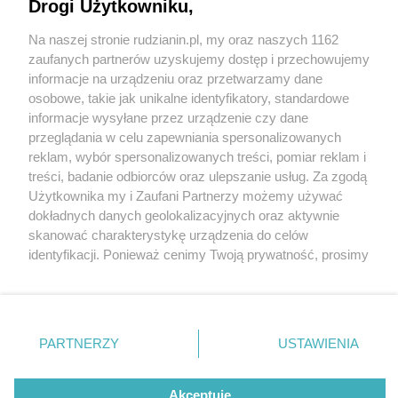
Drogi Użytkowniku,
Na naszej stronie rudzianin.pl, my oraz naszych 1162
Wydawca mediów
lokalnych
zaufanych partnerów uzyskujemy dostęp i przechowujemy
informacje na urządzeniu oraz przetwarzamy dane
osobowe, takie jak unikalne identyfikatory, standardowe
informacje wysyłane przez urządzenie czy dane
przeglądania w celu zapewniania spersonalizowanych
4 / 0
reklam, wybór spersonalizowanych treści, pomiar reklam i
Nie zapomnij
treści, badanie odbiorców oraz ulepszanie usług. Za zgodą
zapoznać się z:
polityką prywatności
regulamin korzystania z portali
Użytkownika my i Zaufani Partnerzy możemy używać
Twoje
miasto
Skontakuj się
z nami
dokładnych danych geolokalizacyjnych oraz aktywnie
Piekary Śląskie
Kontakt
skanować charakterystykę urządzenia do celów
Chorzów
Wydawca
identyfikacji. Ponieważ cenimy Twoją prywatność, prosimy
Tarnowskie Góry
Redakcja
Ruda Śląska
Newsletter
o zgodę na korzystanie z tych technologii poprzez
Świętochłowice
Reklama
kliknięcie „Akceptuję”. Zgoda jest dobrowolna i zawsze
Tychy
możesz ją zmienić/wycofać klikając przycisk ustawień
Bytom
Katowice
prywatności znajdujący się w lewym dolnym rogu strony
REKLAMA
PARTNERZY
USTAWIENIA
Gliwice
. Niektóre rodzaje przetwarzania danych nie wymagają
Zabrze
Zagłębie
zgody użytkownika, ale masz prawo sprzeciwić się
takiemu przetwarzaniu. Preferencje będą miały
Akceptuję