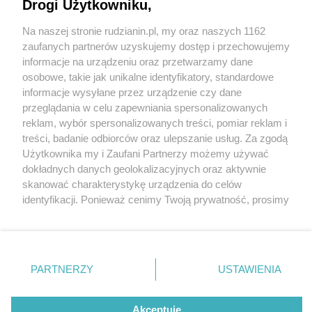
Drogi Użytkowniku,
Na naszej stronie rudzianin.pl, my oraz naszych 1162
Wydawca mediów
lokalnych
zaufanych partnerów uzyskujemy dostęp i przechowujemy
informacje na urządzeniu oraz przetwarzamy dane
osobowe, takie jak unikalne identyfikatory, standardowe
informacje wysyłane przez urządzenie czy dane
przeglądania w celu zapewniania spersonalizowanych
1 / 0
reklam, wybór spersonalizowanych treści, pomiar reklam i
Nie zapomnij
treści, badanie odbiorców oraz ulepszanie usług. Za zgodą
zapoznać się z:
polityką prywatności
regulamin korzystania z portali
Użytkownika my i Zaufani Partnerzy możemy używać
Twoje
miasto
Skontakuj się
z nami
dokładnych danych geolokalizacyjnych oraz aktywnie
Piekary Śląskie
Kontakt
skanować charakterystykę urządzenia do celów
Chorzów
Wydawca
identyfikacji. Ponieważ cenimy Twoją prywatność, prosimy
Tarnowskie Góry
Redakcja
Ruda Śląska
Newsletter
o zgodę na korzystanie z tych technologii poprzez
Świętochłowice
Reklama
kliknięcie „Akceptuję”. Zgoda jest dobrowolna i zawsze
Tychy
możesz ją zmienić/wycofać klikając przycisk ustawień
Bytom
Katowice
prywatności znajdujący się w lewym dolnym rogu strony
REKLAMA
PARTNERZY
USTAWIENIA
Gliwice
. Niektóre rodzaje przetwarzania danych nie wymagają
Zabrze
Zagłębie
zgody użytkownika, ale masz prawo sprzeciwić się
takiemu przetwarzaniu. Preferencje będą miały
Akceptuję