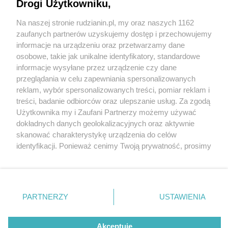
Drogi Użytkowniku,
Na naszej stronie rudzianin.pl, my oraz naszych 1162
Wydawca mediów
lokalnych
zaufanych partnerów uzyskujemy dostęp i przechowujemy
informacje na urządzeniu oraz przetwarzamy dane
osobowe, takie jak unikalne identyfikatory, standardowe
informacje wysyłane przez urządzenie czy dane
przeglądania w celu zapewniania spersonalizowanych
3 / 0
reklam, wybór spersonalizowanych treści, pomiar reklam i
Nie zapomnij
treści, badanie odbiorców oraz ulepszanie usług. Za zgodą
zapoznać się z:
polityką prywatności
regulamin korzystania z portali
Użytkownika my i Zaufani Partnerzy możemy używać
Twoje
miasto
Skontakuj się
z nami
dokładnych danych geolokalizacyjnych oraz aktywnie
Piekary Śląskie
Kontakt
skanować charakterystykę urządzenia do celów
Chorzów
Wydawca
identyfikacji. Ponieważ cenimy Twoją prywatność, prosimy
Tarnowskie Góry
Redakcja
Ruda Śląska
Newsletter
o zgodę na korzystanie z tych technologii poprzez
Świętochłowice
Reklama
kliknięcie „Akceptuję”. Zgoda jest dobrowolna i zawsze
Tychy
możesz ją zmienić/wycofać klikając przycisk ustawień
Bytom
Katowice
prywatności znajdujący się w lewym dolnym rogu strony
REKLAMA
PARTNERZY
USTAWIENIA
Gliwice
. Niektóre rodzaje przetwarzania danych nie wymagają
Zabrze
Zagłębie
zgody użytkownika, ale masz prawo sprzeciwić się
takiemu przetwarzaniu. Preferencje będą miały
Akceptuję