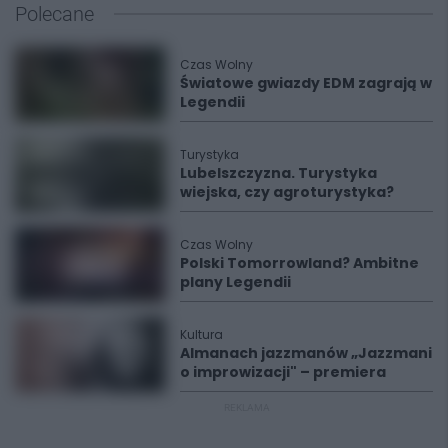
Polecane
Czas Wolny
Światowe gwiazdy EDM zagrają w
Legendii
Turystyka
Lubelszczyzna. Turystyka
wiejska, czy agroturystyka?
Czas Wolny
Polski Tomorrowland? Ambitne
plany Legendii
Kultura
Almanach jazzmanów „Jazzmani
o improwizacji" – premiera
REKLAMA