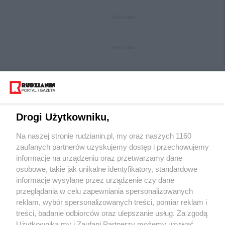
REKLAMA
REKLAMA
Drogi Użytkowniku,
Na naszej stronie rudzianin.pl, my oraz naszych 1160
Wydawca mediów
lokalnych
zaufanych partnerów uzyskujemy dostęp i przechowujemy
informacje na urządzeniu oraz przetwarzamy dane
osobowe, takie jak unikalne identyfikatory, standardowe
informacje wysyłane przez urządzenie czy dane
przeglądania w celu zapewniania spersonalizowanych
reklam, wybór spersonalizowanych treści, pomiar reklam i
Nie zapomnij
treści, badanie odbiorców oraz ulepszanie usług. Za zgodą
zapoznać się z:
polityką prywatności
regulamin korzystania z portali
Użytkownika my i Zaufani Partnerzy możemy używać