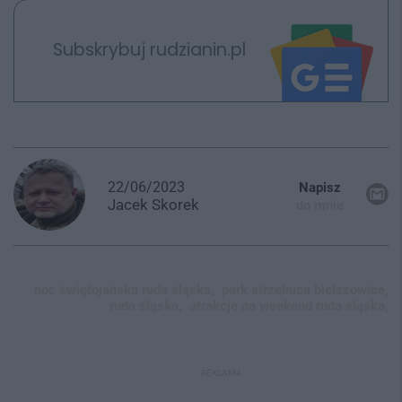
Subskrybuj rudzianin.pl
22/06/2023
Napisz
Jacek
Skorek
do mnie
noc świętojańska ruda śląska,
park strzelnica bielszowice,
ruda śląska,
atrakcje na weekend ruda śląska,
REKLAMA