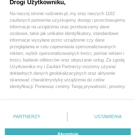
Drogi Użytkowniku,
Na naszej stronie rudzianin.pl, my oraz naszych 1162
Wydawca mediów
lokalnych
zaufanych partnerów uzyskujemy dostęp i przechowujemy
informacje na urządzeniu oraz przetwarzamy dane
osobowe, takie jak unikalne identyfikatory, standardowe
informacje wysyłane przez urządzenie czy dane
przeglądania w celu zapewniania spersonalizowanych
reklam, wybór spersonalizowanych treści, pomiar reklam i
Nie zapomnij
treści, badanie odbiorców oraz ulepszanie usług. Za zgodą
zapoznać się z:
polityką prywatności
regulamin korzystania z portali
Użytkownika my i Zaufani Partnerzy możemy używać
Twoje
miasto
Skontakuj się
z nami
fot:
dokładnych danych geolokalizacyjnych oraz aktywnie
Piekary Śląskie
Kontakt
skanować charakterystykę urządzenia do celów
Chorzów
Wydawca
"Sobotni urobek u pana Franza" - czyli gra
identyfikacji. Ponieważ cenimy Twoją prywatność, prosimy
Tarnowskie Góry
Redakcja
Ruda Śląska
Newsletter
o zgodę na korzystanie z tych technologii poprzez
terenowa, warsztaty i historyczny spacer w
Świętochłowice
Reklama
kliknięcie „Akceptuję”. Zgoda jest dobrowolna i zawsze
Rudzie Śląskiej
Tychy
możesz ją zmienić/wycofać klikając przycisk ustawień
Bytom
Katowice
2 / 2
prywatności znajdujący się w lewym dolnym rogu strony
PARTNERZY
USTAWIENIA
Gliwice
. Niektóre rodzaje przetwarzania danych nie wymagają
Zabrze
Franz plakat
Zagłębie
zgody użytkownika, ale masz prawo sprzeciwić się
takiemu przetwarzaniu. Preferencje będą miały
Akceptuję