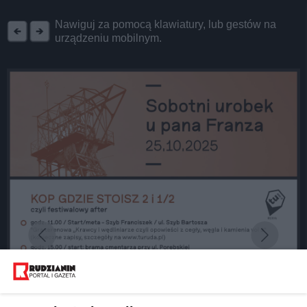
REKLAMA
Nawiguj za pomocą klawiatury, lub gestów na
urządzeniu mobilnym.