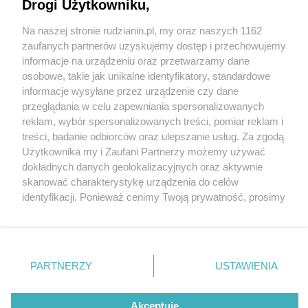
Drogi Użytkowniku,
Na naszej stronie rudzianin.pl, my oraz naszych 1162
Wydawca mediów
lokalnych
zaufanych partnerów uzyskujemy dostęp i przechowujemy
informacje na urządzeniu oraz przetwarzamy dane
osobowe, takie jak unikalne identyfikatory, standardowe
informacje wysyłane przez urządzenie czy dane
przeglądania w celu zapewniania spersonalizowanych
4 / 0
reklam, wybór spersonalizowanych treści, pomiar reklam i
Nie zapomnij
treści, badanie odbiorców oraz ulepszanie usług. Za zgodą
zapoznać się z:
polityką prywatności
regulamin korzystania z portali
Użytkownika my i Zaufani Partnerzy możemy używać
Twoje
miasto
Skontakuj się
z nami
dokładnych danych geolokalizacyjnych oraz aktywnie
Piekary Śląskie
Kontakt
skanować charakterystykę urządzenia do celów
Chorzów
Wydawca
identyfikacji. Ponieważ cenimy Twoją prywatność, prosimy
Tarnowskie Góry
Redakcja
Ruda Śląska
Newsletter
o zgodę na korzystanie z tych technologii poprzez
Świętochłowice
Reklama
kliknięcie „Akceptuję”. Zgoda jest dobrowolna i zawsze
Tychy
możesz ją zmienić/wycofać klikając przycisk ustawień
Bytom
Katowice
prywatności znajdujący się w lewym dolnym rogu strony
REKLAMA
PARTNERZY
USTAWIENIA
Gliwice
. Niektóre rodzaje przetwarzania danych nie wymagają
Zabrze
Zagłębie
zgody użytkownika, ale masz prawo sprzeciwić się
takiemu przetwarzaniu. Preferencje będą miały
Akceptuję