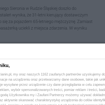
niego Sieronia w Rudzie Śląskiej doszło do
staleń wynika, że 31-letni kierujący dostawczym
o się za pojazdem 65-letniego mężczyznę. Zamiast
asażerką uciekli z miejsca zdarzenia. W wyniku
policjanci natychmiast podjęli działania, by jak
 poruszały się busem. Do późnych godzin
niku,
miejscu zdarzenia, w celu ustalenia
zianin.pl, my oraz naszych 1162 zaufanych partnerów uzyskujemy do
cje na urządzeniu oraz przetwarzamy dane osobowe, takie jak unika
biegu - relacjonują policjanci.
je wysyłane przez urządzenie czy dane przeglądania w celu zapewn
klam, wybór spersonalizowanych treści, pomiar reklam i treści, bad
 zgodą Użytkownika my i Zaufani Partnerzy możemy używać dokład
az aktywnie skanować charakterystykę urządzenia do celów identyfi
anina. Od mężczyzny została pobrana krew do