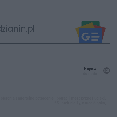
zianin.pl
Napisz
do mnie
sieronia śmiertelne potrącenie,
potrącił mężczyznę i uciekł,
65-latek nie żyje ruda śląska,