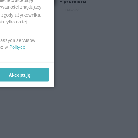
ięcie „Akceptuję”.
– premiera
ywatności znajdujący
REKLAMA
ą zgody użytkownika,
 tylko na tej
 naszych serwisów
esz w
Polityce
Akceptuję