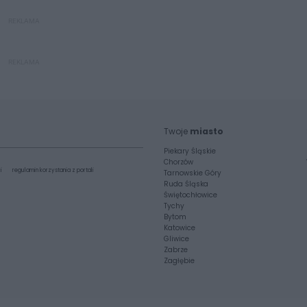
REKLAMA
REKLAMA
Twoje
miasto
Piekary Śląskie
Chorzów
i
regulamin korzystania z portali
Tarnowskie Góry
Ruda Śląska
Świętochłowice
Tychy
Bytom
Katowice
Gliwice
Zabrze
Zagłębie