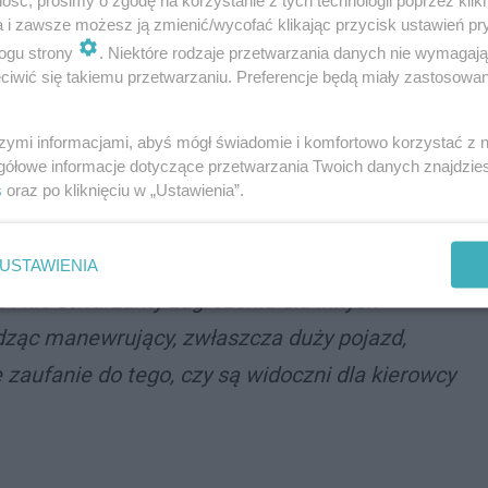
ść, prosimy o zgodę na korzystanie z tych technologii poprzez klikn
ostanie doprowadzony na przesłuchanie do
a i zawsze możesz ją zmienić/wycofać klikając przycisk ustawień pr
ry brał udział w zdarzeniu nie posiadał ważnych badań
ogu strony
. Niektóre rodzaje przetwarzania danych nie wymagaj
iwić się takiemu przetwarzaniu. Preferencje będą miały zastosowania
szymi informacjami, abyś mógł świadomie i komfortowo korzystać z
gółowe informacje dotyczące przetwarzania Twoich danych znajdzi
ak i pieszych o zachowanie szczególnej
s
oraz po kliknięciu w „Ustawienia”.
 i dróg osiedlowych. Chwila nieuwagi może
awsze upewnić się, że wykonując manewr
USTAWIENIA
 i nie stwarzamy zagrożenia dla innych
idząc manewrujący, zwłaszcza duży pojazd,
zaufanie do tego, czy są widoczni dla kierowcy