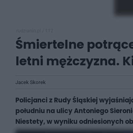
rudzianin.pl
/
112
Śmiertelne potrące
letni mężczyzna. K
Jacek Skorek
Policjanci z Rudy Śląskiej wyjaśnia
południu na ulicy Antoniego Siero
Niestety, w wyniku odniesionych ob