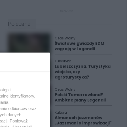
REKLAMA
Polecane
Czas Wolny
Światowe gwiazdy EDM
zagrają w Legendii
Turystyka
Lubelszczyzna. Turystyka
wiejska, czy
agroturystyka?
Czas Wolny
stęp i
Polski Tomorrowland?
lne identyfikatory,
Ambitne plany Legendii
iania
anie odbiorców oraz
Kultura
nych danych
Almanach jazzmanów
kacji. Ponieważ
„Jazzmani o improwizacji"