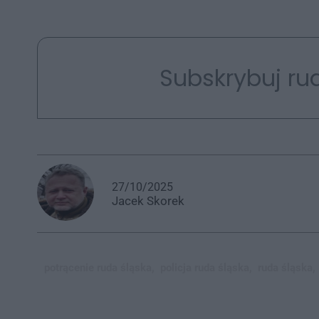
Subskrybuj rud
27/10/2025
Jacek
Skorek
potrącenie ruda śląska,
policja ruda śląska,
ruda śląska,