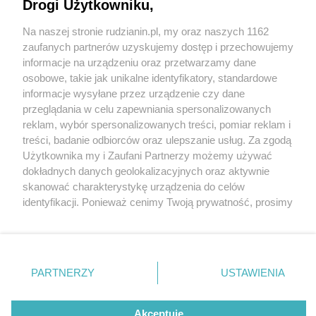
Drogi Użytkowniku,
Na naszej stronie rudzianin.pl, my oraz naszych 1162
Wydawca mediów
lokalnych
zaufanych partnerów uzyskujemy dostęp i przechowujemy
informacje na urządzeniu oraz przetwarzamy dane
osobowe, takie jak unikalne identyfikatory, standardowe
informacje wysyłane przez urządzenie czy dane
przeglądania w celu zapewniania spersonalizowanych
3 / 0
reklam, wybór spersonalizowanych treści, pomiar reklam i
Nie zapomnij
treści, badanie odbiorców oraz ulepszanie usług. Za zgodą
zapoznać się z:
polityką prywatności
regulamin korzystania z portali
Użytkownika my i Zaufani Partnerzy możemy używać
Twoje
miasto
Skontakuj się
z nami
dokładnych danych geolokalizacyjnych oraz aktywnie
Piekary Śląskie
Kontakt
skanować charakterystykę urządzenia do celów
Chorzów
Wydawca
identyfikacji. Ponieważ cenimy Twoją prywatność, prosimy
Tarnowskie Góry
Redakcja
Ruda Śląska
Newsletter
o zgodę na korzystanie z tych technologii poprzez
Świętochłowice
Reklama
kliknięcie „Akceptuję”. Zgoda jest dobrowolna i zawsze
Tychy
możesz ją zmienić/wycofać klikając przycisk ustawień
Bytom
Katowice
prywatności znajdujący się w lewym dolnym rogu strony
REKLAMA
PARTNERZY
USTAWIENIA
Gliwice
. Niektóre rodzaje przetwarzania danych nie wymagają
Zabrze
Zagłębie
zgody użytkownika, ale masz prawo sprzeciwić się
takiemu przetwarzaniu. Preferencje będą miały
Akceptuję