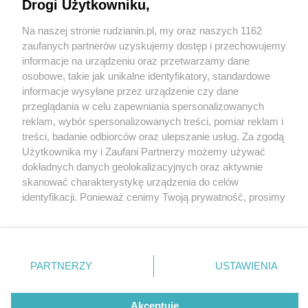
Drogi Użytkowniku,
Na naszej stronie rudzianin.pl, my oraz naszych 1162
Wydawca mediów
lokalnych
zaufanych partnerów uzyskujemy dostęp i przechowujemy
informacje na urządzeniu oraz przetwarzamy dane
osobowe, takie jak unikalne identyfikatory, standardowe
informacje wysyłane przez urządzenie czy dane
przeglądania w celu zapewniania spersonalizowanych
1 / 0
reklam, wybór spersonalizowanych treści, pomiar reklam i
Nie zapomnij
treści, badanie odbiorców oraz ulepszanie usług. Za zgodą
zapoznać się z:
polityką prywatności
regulamin korzystania z portali
Użytkownika my i Zaufani Partnerzy możemy używać
Twoje
miasto
Skontakuj się
z nami
dokładnych danych geolokalizacyjnych oraz aktywnie
Piekary Śląskie
Kontakt
skanować charakterystykę urządzenia do celów
Chorzów
Wydawca
identyfikacji. Ponieważ cenimy Twoją prywatność, prosimy
Tarnowskie Góry
Redakcja
Ruda Śląska
Newsletter
o zgodę na korzystanie z tych technologii poprzez
Świętochłowice
Reklama
kliknięcie „Akceptuję”. Zgoda jest dobrowolna i zawsze
Tychy
możesz ją zmienić/wycofać klikając przycisk ustawień
Bytom
Katowice
prywatności znajdujący się w lewym dolnym rogu strony
REKLAMA
PARTNERZY
USTAWIENIA
Gliwice
. Niektóre rodzaje przetwarzania danych nie wymagają
Zabrze
Zagłębie
zgody użytkownika, ale masz prawo sprzeciwić się
takiemu przetwarzaniu. Preferencje będą miały
Akceptuję