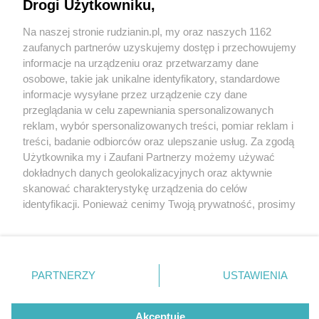
Drogi Użytkowniku,
Na naszej stronie rudzianin.pl, my oraz naszych 1162
Wydawca mediów
lokalnych
zaufanych partnerów uzyskujemy dostęp i przechowujemy
informacje na urządzeniu oraz przetwarzamy dane
osobowe, takie jak unikalne identyfikatory, standardowe
informacje wysyłane przez urządzenie czy dane
przeglądania w celu zapewniania spersonalizowanych
2 / 0
reklam, wybór spersonalizowanych treści, pomiar reklam i
Nie zapomnij
treści, badanie odbiorców oraz ulepszanie usług. Za zgodą
zapoznać się z:
polityką prywatności
regulamin korzystania z portali
Użytkownika my i Zaufani Partnerzy możemy używać
Twoje
miasto
Skontakuj się
z nami
dokładnych danych geolokalizacyjnych oraz aktywnie
Piekary Śląskie
Kontakt
skanować charakterystykę urządzenia do celów
Chorzów
Wydawca
identyfikacji. Ponieważ cenimy Twoją prywatność, prosimy
Tarnowskie Góry
Redakcja
Ruda Śląska
Newsletter
o zgodę na korzystanie z tych technologii poprzez
Świętochłowice
Reklama
kliknięcie „Akceptuję”. Zgoda jest dobrowolna i zawsze
Tychy
możesz ją zmienić/wycofać klikając przycisk ustawień
Bytom
Katowice
prywatności znajdujący się w lewym dolnym rogu strony
REKLAMA
PARTNERZY
USTAWIENIA
Gliwice
. Niektóre rodzaje przetwarzania danych nie wymagają
Zabrze
Zagłębie
zgody użytkownika, ale masz prawo sprzeciwić się
takiemu przetwarzaniu. Preferencje będą miały
Akceptuję