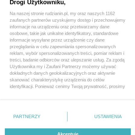
Drogi Użytkowniku,
Na naszej stronie rudzianin.pl, my oraz naszych 1162
Wydawca mediów
lokalnych
zaufanych partnerów uzyskujemy dostęp i przechowujemy
informacje na urządzeniu oraz przetwarzamy dane
osobowe, takie jak unikalne identyfikatory, standardowe
informacje wysyłane przez urządzenie czy dane
przeglądania w celu zapewniania spersonalizowanych
2 / 0
reklam, wybór spersonalizowanych treści, pomiar reklam i
Nie zapomnij
treści, badanie odbiorców oraz ulepszanie usług. Za zgodą
zapoznać się z:
polityką prywatności
regulamin korzystania z portali
Użytkownika my i Zaufani Partnerzy możemy używać
Twoje
miasto
Skontakuj się
z nami
dokładnych danych geolokalizacyjnych oraz aktywnie
Piekary Śląskie
Kontakt
skanować charakterystykę urządzenia do celów
Chorzów
Wydawca
identyfikacji. Ponieważ cenimy Twoją prywatność, prosimy
Tarnowskie Góry
Redakcja
Ruda Śląska
Newsletter
o zgodę na korzystanie z tych technologii poprzez
Świętochłowice
Reklama
kliknięcie „Akceptuję”. Zgoda jest dobrowolna i zawsze
Tychy
możesz ją zmienić/wycofać klikając przycisk ustawień
Bytom
Katowice
prywatności znajdujący się w lewym dolnym rogu strony
REKLAMA
PARTNERZY
USTAWIENIA
Gliwice
. Niektóre rodzaje przetwarzania danych nie wymagają
Zabrze
Zagłębie
zgody użytkownika, ale masz prawo sprzeciwić się
takiemu przetwarzaniu. Preferencje będą miały
Akceptuję