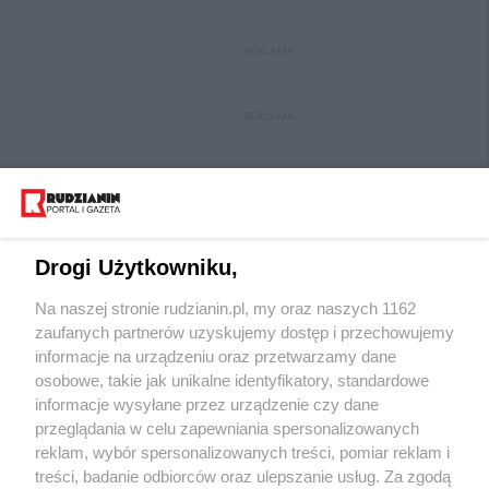
REKLAMA
REKLAMA
Drogi Użytkowniku,
Na naszej stronie rudzianin.pl, my oraz naszych 1162
Wydawca mediów
lokalnych
zaufanych partnerów uzyskujemy dostęp i przechowujemy
informacje na urządzeniu oraz przetwarzamy dane
osobowe, takie jak unikalne identyfikatory, standardowe
informacje wysyłane przez urządzenie czy dane
przeglądania w celu zapewniania spersonalizowanych
reklam, wybór spersonalizowanych treści, pomiar reklam i
Nie zapomnij
treści, badanie odbiorców oraz ulepszanie usług. Za zgodą
zapoznać się z:
polityką prywatności
regulamin korzystania z portali