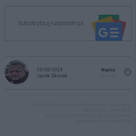
Subskrybuj rudzianin.pl
19/08/2024
Napisz
Jacek
Skorek
do mnie
45. halembska piesza pielgrzymka na jasną górę,
ruda śląska,
jasna góra,
pielgrzymi z halemby idą do częstochowy,
pielgrzymka na jasną górę,