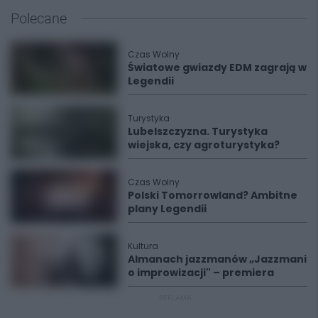
Polecane
Czas Wolny
Światowe gwiazdy EDM zagrają w
Legendii
Turystyka
Lubelszczyzna. Turystyka
wiejska, czy agroturystyka?
Czas Wolny
Polski Tomorrowland? Ambitne
plany Legendii
Kultura
Almanach jazzmanów „Jazzmani
o improwizacji" – premiera
REKLAMA