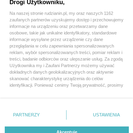
Drogi Użytkowniku,
Na naszej stronie rudzianin.pl, my oraz naszych 1162
Wydawca mediów
lokalnych
zaufanych partnerów uzyskujemy dostęp i przechowujemy
informacje na urządzeniu oraz przetwarzamy dane
osobowe, takie jak unikalne identyfikatory, standardowe
informacje wysyłane przez urządzenie czy dane
przeglądania w celu zapewniania spersonalizowanych
2 / 0
reklam, wybór spersonalizowanych treści, pomiar reklam i
Nie zapomnij
treści, badanie odbiorców oraz ulepszanie usług. Za zgodą
zapoznać się z:
polityką prywatności
regulamin korzystania z portali
Użytkownika my i Zaufani Partnerzy możemy używać
Twoje
miasto
Skontakuj się
z nami
dokładnych danych geolokalizacyjnych oraz aktywnie
Piekary Śląskie
Kontakt
skanować charakterystykę urządzenia do celów
Chorzów
Wydawca
identyfikacji. Ponieważ cenimy Twoją prywatność, prosimy
Tarnowskie Góry
Redakcja
Ruda Śląska
Newsletter
o zgodę na korzystanie z tych technologii poprzez
Świętochłowice
Reklama
kliknięcie „Akceptuję”. Zgoda jest dobrowolna i zawsze
Tychy
możesz ją zmienić/wycofać klikając przycisk ustawień
Bytom
Katowice
prywatności znajdujący się w lewym dolnym rogu strony
REKLAMA
PARTNERZY
USTAWIENIA
Gliwice
. Niektóre rodzaje przetwarzania danych nie wymagają
Zabrze
Zagłębie
zgody użytkownika, ale masz prawo sprzeciwić się
takiemu przetwarzaniu. Preferencje będą miały
Akceptuję