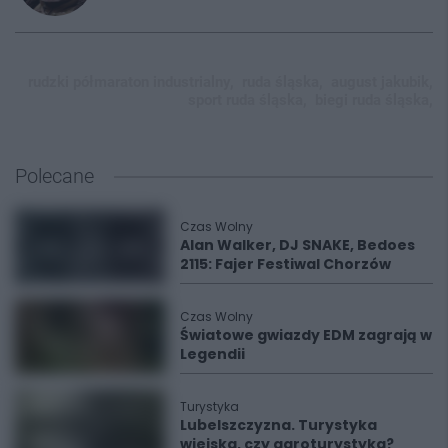
rudzki półmaraton industrialny,
ruda śląska,
august jakubik,
sport ruda śląska,
biegi ruda śląska,
Polecane
Czas Wolny
Alan Walker, DJ SNAKE, Bedoes
2115: Fajer Festiwal Chorzów
Czas Wolny
Światowe gwiazdy EDM zagrają w
Legendii
Turystyka
Lubelszczyzna. Turystyka
wiejska, czy agroturystyka?