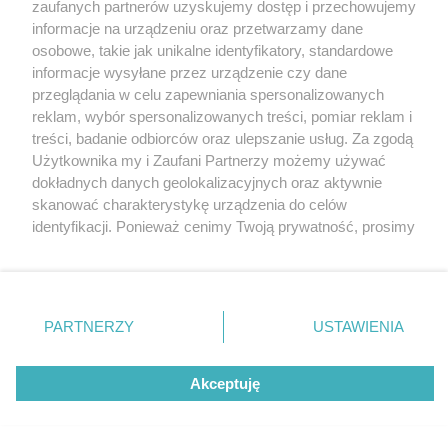
zaufanych partnerów uzyskujemy dostęp i przechowujemy
informacje na urządzeniu oraz przetwarzamy dane
osobowe, takie jak unikalne identyfikatory, standardowe
informacje wysyłane przez urządzenie czy dane
przeglądania w celu zapewniania spersonalizowanych
reklam, wybór spersonalizowanych treści, pomiar reklam i
Nie zapomnij
treści, badanie odbiorców oraz ulepszanie usług. Za zgodą
zapoznać się z:
polityką prywatności
regulamin korzystania z portali
Użytkownika my i Zaufani Partnerzy możemy używać
Twoje
miasto
Skontakuj się
z nami
dokładnych danych geolokalizacyjnych oraz aktywnie
Piekary Śląskie
Kontakt
skanować charakterystykę urządzenia do celów
Chorzów
Wydawca
identyfikacji. Ponieważ cenimy Twoją prywatność, prosimy
Tarnowskie Góry
Redakcja
Ruda Śląska
Newsletter
o zgodę na korzystanie z tych technologii poprzez
Świętochłowice
Reklama
kliknięcie „Akceptuję”. Zgoda jest dobrowolna i zawsze
Tychy
możesz ją zmienić/wycofać klikając przycisk ustawień
Bytom
Katowice
prywatności znajdujący się w lewym dolnym rogu strony
PARTNERZY
USTAWIENIA
Gliwice
. Niektóre rodzaje przetwarzania danych nie wymagają
Zabrze
Zagłębie
zgody użytkownika, ale masz prawo sprzeciwić się
Akceptuję
takiemu przetwarzaniu. Preferencje będą miały
zastosowania tylko na tej witrynie.
Zapoznaj się z poniższymi informacjami, abyś mógł