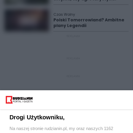
Czas Wolny
Polski Tomorrowland? Ambitne
plany Legendii
REKLAMA
REKLAMA
REKLAMA
Drogi Użytkowniku,
Na naszej stronie rudzianin.pl, my oraz naszych 1162
Wydawca mediów
lokalnych