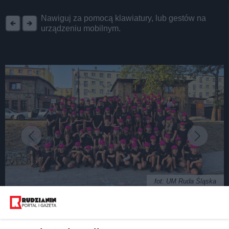
REKLAMA
Nawiguj za pomocą klawiatury, lub gestów na
urządzeniu mobilnym.
fot: UM Ruda Śląska
Rudzki klip zwyciężył w międzynarodowej akcji