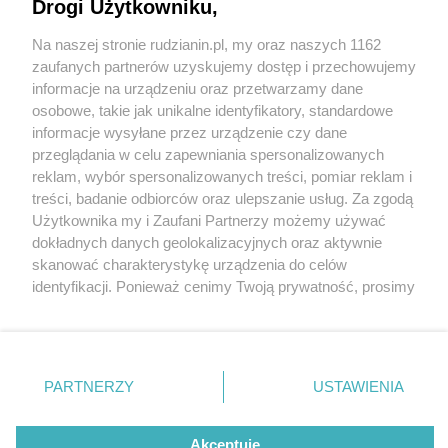
WORK it OUT!
Drogi Użytkowniku,
Na naszej stronie rudzianin.pl, my oraz naszych 1162
Wydawca mediów
lokalnych
zaufanych partnerów uzyskujemy dostęp i przechowujemy
informacje na urządzeniu oraz przetwarzamy dane
osobowe, takie jak unikalne identyfikatory, standardowe
informacje wysyłane przez urządzenie czy dane
1 / 2
przeglądania w celu zapewniania spersonalizowanych
reklam, wybór spersonalizowanych treści, pomiar reklam i
Ficinus klip workout ruda
Nie zapomnij
treści, badanie odbiorców oraz ulepszanie usług. Za zgodą
zapoznać się z:
polityką prywatności
regulamin korzystania z portali
Użytkownika my i Zaufani Partnerzy możemy używać
slaska
Twoje
miasto
Skontakuj się
z nami
dokładnych danych geolokalizacyjnych oraz aktywnie
Piekary Śląskie
Kontakt
skanować charakterystykę urządzenia do celów
Chorzów
Wydawca
identyfikacji. Ponieważ cenimy Twoją prywatność, prosimy
Tarnowskie Góry
Redakcja
Ruda Śląska
Newsletter
o zgodę na korzystanie z tych technologii poprzez
Świętochłowice
Reklama
kliknięcie „Akceptuję”. Zgoda jest dobrowolna i zawsze
Tychy
możesz ją zmienić/wycofać klikając przycisk ustawień
Bytom
Katowice
prywatności znajdujący się w lewym dolnym rogu strony
REKLAMA
PARTNERZY
USTAWIENIA
Gliwice
. Niektóre rodzaje przetwarzania danych nie wymagają
Zabrze
Zagłębie
zgody użytkownika, ale masz prawo sprzeciwić się
takiemu przetwarzaniu. Preferencje będą miały
Akceptuję