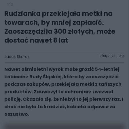
112
Rudzianka przeklejała metki na
towarach, by mniej zapłacić.
Zaoszczędziła 300 złotych, może
dostać nawet 8 lat
Jacek Skorek
16/01/2024 - 13:01
Nawet ośmioletni wyrok może grozić 54-letniej
kobiecie z Rudy Śląskiej, która by zaoszczędzić
podczas zakupów, przeklejała metki z tańszych
produktów. Zauważył to ochroniarz i wezwał
policję. Okazało się, że nie był to jej pierwszy raz. I
choć nie była to kradzież, kobieta odpowie za
oszustwo.