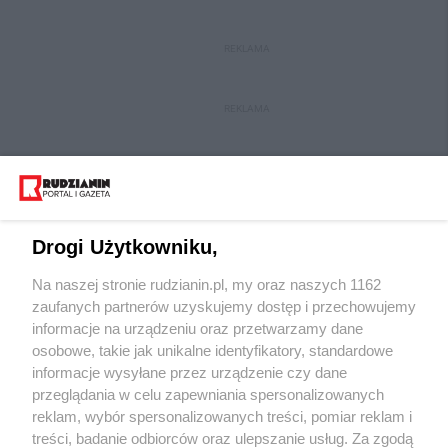
REKLAMA
REKLAMA
Drogi Użytkowniku,
Na naszej stronie rudzianin.pl, my oraz naszych 1162
Wydawca mediów
lokalnych
zaufanych partnerów uzyskujemy dostęp i przechowujemy
informacje na urządzeniu oraz przetwarzamy dane
osobowe, takie jak unikalne identyfikatory, standardowe
informacje wysyłane przez urządzenie czy dane
przeglądania w celu zapewniania spersonalizowanych
reklam, wybór spersonalizowanych treści, pomiar reklam i
Nie zapomnij
treści, badanie odbiorców oraz ulepszanie usług. Za zgodą
zapoznać się z:
polityką prywatności
regulamin korzystania z portali