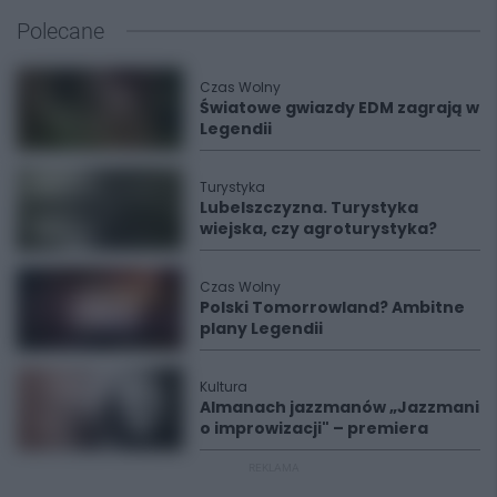
Polecane
Czas Wolny
Światowe gwiazdy EDM zagrają w
Legendii
Turystyka
Lubelszczyzna. Turystyka
wiejska, czy agroturystyka?
Czas Wolny
Polski Tomorrowland? Ambitne
plany Legendii
Kultura
Almanach jazzmanów „Jazzmani
o improwizacji" – premiera
REKLAMA