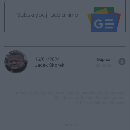
Subskrybuj rudzianin.pl
16/01/2024
Napisz
Jacek
Skorek
do mnie
policja ruda śląska,
ruda śląska,
oszukiwała na cenach,
54-latka z rudy śląskiej zatrzymana,
8 lat za zmianę cenówek,
REKLAMA