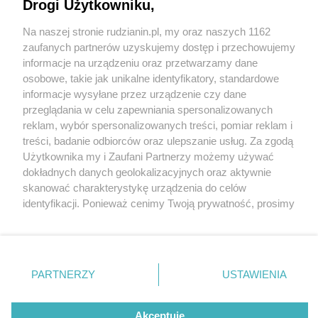
Drogi Użytkowniku,
Na naszej stronie rudzianin.pl, my oraz naszych 1162
Wydawca mediów
lokalnych
zaufanych partnerów uzyskujemy dostęp i przechowujemy
informacje na urządzeniu oraz przetwarzamy dane
osobowe, takie jak unikalne identyfikatory, standardowe
informacje wysyłane przez urządzenie czy dane
przeglądania w celu zapewniania spersonalizowanych
reklam, wybór spersonalizowanych treści, pomiar reklam i
Nie zapomnij
treści, badanie odbiorców oraz ulepszanie usług. Za zgodą
zapoznać się z:
fot: PSP Ruda Śląska
polityką prywatności
regulamin korzystania z portali
Użytkownika my i Zaufani Partnerzy możemy używać
Twoje
miasto
Skontakuj się
z nami
dokładnych danych geolokalizacyjnych oraz aktywnie
Rudzcy strażacy doskonalili ratownictwo
Piekary Śląskie
Kontakt
skanować charakterystykę urządzenia do celów
Chorzów
Wydawca
techniczne
identyfikacji. Ponieważ cenimy Twoją prywatność, prosimy
Tarnowskie Góry
Redakcja
Ruda Śląska
Newsletter
o zgodę na korzystanie z tych technologii poprzez
4 / 7
Świętochłowice
Reklama
kliknięcie „Akceptuję”. Zgoda jest dobrowolna i zawsze
Tychy
możesz ją zmienić/wycofać klikając przycisk ustawień
Bytom
Straz ruda slaska cwiczenia3
Katowice
prywatności znajdujący się w lewym dolnym rogu strony
PARTNERZY
USTAWIENIA
Gliwice
. Niektóre rodzaje przetwarzania danych nie wymagają
Zabrze
Zagłębie
zgody użytkownika, ale masz prawo sprzeciwić się
takiemu przetwarzaniu. Preferencje będą miały
Akceptuję