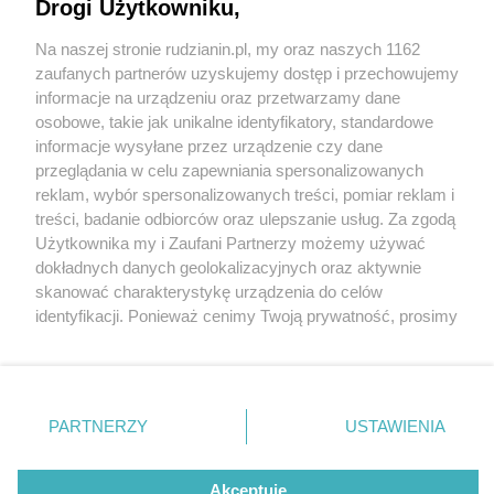
Drogi Użytkowniku,
Na naszej stronie rudzianin.pl, my oraz naszych 1162
Wydawca mediów
lokalnych
zaufanych partnerów uzyskujemy dostęp i przechowujemy
informacje na urządzeniu oraz przetwarzamy dane
osobowe, takie jak unikalne identyfikatory, standardowe
informacje wysyłane przez urządzenie czy dane
przeglądania w celu zapewniania spersonalizowanych
1 / 0
reklam, wybór spersonalizowanych treści, pomiar reklam i
Nie zapomnij
treści, badanie odbiorców oraz ulepszanie usług. Za zgodą
zapoznać się z:
polityką prywatności
regulamin korzystania z portali
Użytkownika my i Zaufani Partnerzy możemy używać
Twoje
miasto
Skontakuj się
z nami
dokładnych danych geolokalizacyjnych oraz aktywnie
Piekary Śląskie
Kontakt
skanować charakterystykę urządzenia do celów
Chorzów
Wydawca
identyfikacji. Ponieważ cenimy Twoją prywatność, prosimy
Tarnowskie Góry
Redakcja
Ruda Śląska
Newsletter
o zgodę na korzystanie z tych technologii poprzez
Świętochłowice
Reklama
kliknięcie „Akceptuję”. Zgoda jest dobrowolna i zawsze
Tychy
możesz ją zmienić/wycofać klikając przycisk ustawień
Bytom
Katowice
prywatności znajdujący się w lewym dolnym rogu strony
REKLAMA
PARTNERZY
USTAWIENIA
Gliwice
. Niektóre rodzaje przetwarzania danych nie wymagają
Zabrze
Zagłębie
zgody użytkownika, ale masz prawo sprzeciwić się
takiemu przetwarzaniu. Preferencje będą miały
Akceptuję