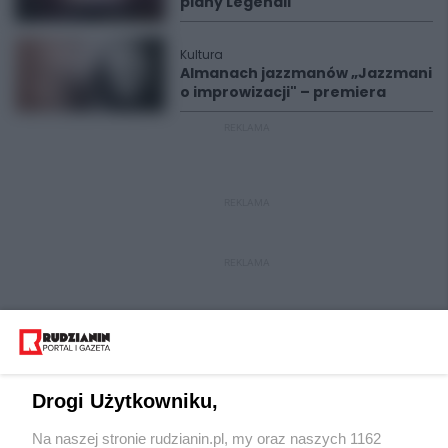
plany Legendii
Kultura
Almanach jazzmanów „Jazzmani
o improwizacji" – premiera
REKLAMA
REKLAMA
REKLAMA
Drogi Użytkowniku,
Na naszej stronie rudzianin.pl, my oraz naszych 1162