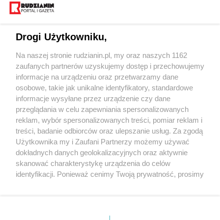
Drogi Użytkowniku,
Na naszej stronie rudzianin.pl, my oraz naszych 1162
Wydawca mediów
lokalnych
zaufanych partnerów uzyskujemy dostęp i przechowujemy
informacje na urządzeniu oraz przetwarzamy dane
osobowe, takie jak unikalne identyfikatory, standardowe
informacje wysyłane przez urządzenie czy dane
przeglądania w celu zapewniania spersonalizowanych
reklam, wybór spersonalizowanych treści, pomiar reklam i
Nie zapomnij
treści, badanie odbiorców oraz ulepszanie usług. Za zgodą
zapoznać się z:
polityką prywatności
regulamin korzystania z portali
Użytkownika my i Zaufani Partnerzy możemy używać
Twoje
miasto
Skontakuj się
z nami
dokładnych danych geolokalizacyjnych oraz aktywnie
Piekary Śląskie
Kontakt
skanować charakterystykę urządzenia do celów
Chorzów
Wydawca
identyfikacji. Ponieważ cenimy Twoją prywatność, prosimy
Tarnowskie Góry
Redakcja
Ruda Śląska
Newsletter
o zgodę na korzystanie z tych technologii poprzez
Świętochłowice
Reklama
kliknięcie „Akceptuję”. Zgoda jest dobrowolna i zawsze
Tychy
możesz ją zmienić/wycofać klikając przycisk ustawień
Bytom
Katowice
prywatności znajdujący się w lewym dolnym rogu strony