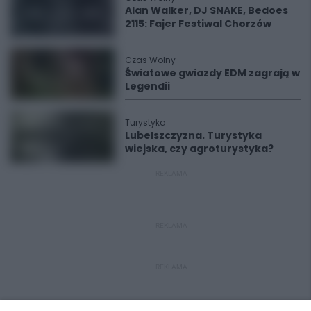
Alan Walker, DJ SNAKE, Bedoes
2115: Fajer Festiwal Chorzów
Czas Wolny
Światowe gwiazdy EDM zagrają w
Legendii
Turystyka
Lubelszczyzna. Turystyka
wiejska, czy agroturystyka?
REKLAMA
REKLAMA
REKLAMA