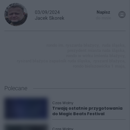
03/09/2024
Napisz
Jacek
Skorek
do mnie
rondo im. ryszarda błażycy,
ruda śląska,
prezydent miasta ruda śląska,
rondo w wirku imienia błażycy,
ryszard błażyca zapaśnik ruda śląska,
ryszard błażyca,
rondo bielszowicka 1 maja,
Polecane
Czas Wolny
Trwają ostatnie przygotowania
do Magic Beats Festival
Czas Wolny