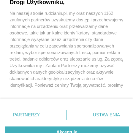
Drogi Użytkowniku,
Na naszej stronie rudzianin.pl, my oraz naszych 1162
Wydawca mediów
lokalnych
zaufanych partnerów uzyskujemy dostęp i przechowujemy
informacje na urządzeniu oraz przetwarzamy dane
osobowe, takie jak unikalne identyfikatory, standardowe
informacje wysyłane przez urządzenie czy dane
przeglądania w celu zapewniania spersonalizowanych
3 / 0
reklam, wybór spersonalizowanych treści, pomiar reklam i
Nie zapomnij
treści, badanie odbiorców oraz ulepszanie usług. Za zgodą
zapoznać się z:
polityką prywatności
regulamin korzystania z portali
Użytkownika my i Zaufani Partnerzy możemy używać
Twoje
miasto
Skontakuj się
z nami
dokładnych danych geolokalizacyjnych oraz aktywnie
Piekary Śląskie
Kontakt
skanować charakterystykę urządzenia do celów
Chorzów
Wydawca
identyfikacji. Ponieważ cenimy Twoją prywatność, prosimy
Tarnowskie Góry
Redakcja
Ruda Śląska
Newsletter
o zgodę na korzystanie z tych technologii poprzez
Świętochłowice
Reklama
kliknięcie „Akceptuję”. Zgoda jest dobrowolna i zawsze
Tychy
możesz ją zmienić/wycofać klikając przycisk ustawień
Bytom
Katowice
prywatności znajdujący się w lewym dolnym rogu strony
REKLAMA
PARTNERZY
USTAWIENIA
Gliwice
. Niektóre rodzaje przetwarzania danych nie wymagają
Zabrze
Zagłębie
zgody użytkownika, ale masz prawo sprzeciwić się
takiemu przetwarzaniu. Preferencje będą miały
Akceptuję