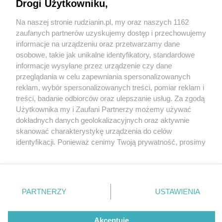
Drogi Użytkowniku,
Na naszej stronie rudzianin.pl, my oraz naszych 1162
Wydawca mediów
lokalnych
zaufanych partnerów uzyskujemy dostęp i przechowujemy
informacje na urządzeniu oraz przetwarzamy dane
osobowe, takie jak unikalne identyfikatory, standardowe
informacje wysyłane przez urządzenie czy dane
przeglądania w celu zapewniania spersonalizowanych
4 / 0
reklam, wybór spersonalizowanych treści, pomiar reklam i
Nie zapomnij
treści, badanie odbiorców oraz ulepszanie usług. Za zgodą
zapoznać się z:
polityką prywatności
regulamin korzystania z portali
Użytkownika my i Zaufani Partnerzy możemy używać
Twoje
miasto
Skontakuj się
z nami
dokładnych danych geolokalizacyjnych oraz aktywnie
Piekary Śląskie
Kontakt
skanować charakterystykę urządzenia do celów
Chorzów
Wydawca
identyfikacji. Ponieważ cenimy Twoją prywatność, prosimy
Tarnowskie Góry
Redakcja
Ruda Śląska
Newsletter
o zgodę na korzystanie z tych technologii poprzez
Świętochłowice
Reklama
kliknięcie „Akceptuję”. Zgoda jest dobrowolna i zawsze
Tychy
możesz ją zmienić/wycofać klikając przycisk ustawień
Bytom
Katowice
prywatności znajdujący się w lewym dolnym rogu strony
REKLAMA
PARTNERZY
USTAWIENIA
Gliwice
. Niektóre rodzaje przetwarzania danych nie wymagają
Zabrze
Zagłębie
zgody użytkownika, ale masz prawo sprzeciwić się
takiemu przetwarzaniu. Preferencje będą miały
Akceptuję