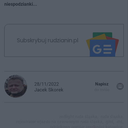
niespodzianki...
Subskrybuj rudzianin.pl
28/11/2022
Napisz
Jacek
Skorek
do mnie
redlight ruda śląska,
ruda śląska,
rejestrator wjazdu na czerwonym ruda śląska,
gitd,
dtś,
odcinkowy pomiar prędkości katowice,