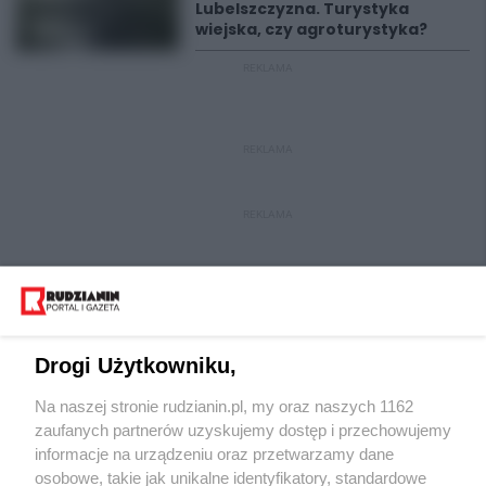
Lubelszczyzna. Turystyka
wiejska, czy agroturystyka?
REKLAMA
REKLAMA
REKLAMA
Drogi Użytkowniku,
Na naszej stronie rudzianin.pl, my oraz naszych 1162
Wydawca mediów
lokalnych
zaufanych partnerów uzyskujemy dostęp i przechowujemy
informacje na urządzeniu oraz przetwarzamy dane
osobowe, takie jak unikalne identyfikatory, standardowe