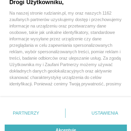
Drogi Użytkowniku,
Na naszej stronie rudzianin.pl, my oraz naszych 1162
Wydawca mediów
lokalnych
zaufanych partnerów uzyskujemy dostęp i przechowujemy
informacje na urządzeniu oraz przetwarzamy dane
osobowe, takie jak unikalne identyfikatory, standardowe
informacje wysyłane przez urządzenie czy dane
przeglądania w celu zapewniania spersonalizowanych
4 / 0
reklam, wybór spersonalizowanych treści, pomiar reklam i
Nie zapomnij
treści, badanie odbiorców oraz ulepszanie usług. Za zgodą
zapoznać się z:
polityką prywatności
regulamin korzystania z portali
Użytkownika my i Zaufani Partnerzy możemy używać
Twoje
miasto
Skontakuj się
z nami
dokładnych danych geolokalizacyjnych oraz aktywnie
Piekary Śląskie
Kontakt
skanować charakterystykę urządzenia do celów
Chorzów
Wydawca
identyfikacji. Ponieważ cenimy Twoją prywatność, prosimy
Tarnowskie Góry
Redakcja
Ruda Śląska
Newsletter
o zgodę na korzystanie z tych technologii poprzez
Świętochłowice
Reklama
kliknięcie „Akceptuję”. Zgoda jest dobrowolna i zawsze
Tychy
możesz ją zmienić/wycofać klikając przycisk ustawień
Bytom
Katowice
prywatności znajdujący się w lewym dolnym rogu strony
REKLAMA
PARTNERZY
USTAWIENIA
Gliwice
. Niektóre rodzaje przetwarzania danych nie wymagają
Zabrze
Zagłębie
zgody użytkownika, ale masz prawo sprzeciwić się
takiemu przetwarzaniu. Preferencje będą miały
Akceptuję