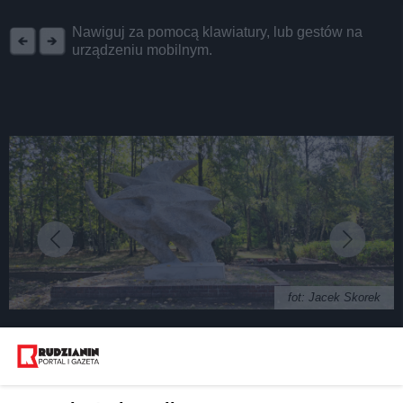
REKLAMA
Nawiguj za pomocą klawiatury, lub gestów na
urządzeniu mobilnym.
fot: Jacek Skorek
"Ptaki" w Rudzie Śląskiej odnowione. Szkoda, że