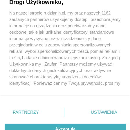
okolica rzeźby nie...
Drogi Użytkowniku,
Na naszej stronie rudzianin.pl, my oraz naszych 1162
Wydawca mediów
lokalnych
zaufanych partnerów uzyskujemy dostęp i przechowujemy
informacje na urządzeniu oraz przetwarzamy dane
osobowe, takie jak unikalne identyfikatory, standardowe
informacje wysyłane przez urządzenie czy dane
1 / 7
przeglądania w celu zapewniania spersonalizowanych
reklam, wybór spersonalizowanych treści, pomiar reklam i
Odnowiona rzeźba,
Nie zapomnij
treści, badanie odbiorców oraz ulepszanie usług. Za zgodą
zapoznać się z:
polityką prywatności
regulamin korzystania z portali
Użytkownika my i Zaufani Partnerzy możemy używać
nieodnowione otoczenie
Twoje
miasto
Skontakuj się
z nami
dokładnych danych geolokalizacyjnych oraz aktywnie
Piekary Śląskie
Kontakt
skanować charakterystykę urządzenia do celów
Chorzów
Wydawca
identyfikacji. Ponieważ cenimy Twoją prywatność, prosimy
Tarnowskie Góry
Redakcja
Ruda Śląska
Newsletter
o zgodę na korzystanie z tych technologii poprzez
Świętochłowice
Reklama
kliknięcie „Akceptuję”. Zgoda jest dobrowolna i zawsze
Tychy
możesz ją zmienić/wycofać klikając przycisk ustawień
Bytom
Katowice
prywatności znajdujący się w lewym dolnym rogu strony
REKLAMA
PARTNERZY
USTAWIENIA
Gliwice
. Niektóre rodzaje przetwarzania danych nie wymagają
Zabrze
Zagłębie
zgody użytkownika, ale masz prawo sprzeciwić się
takiemu przetwarzaniu. Preferencje będą miały
Akceptuję